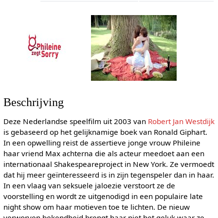
Beschrijving
Deze Nederlandse speelfilm uit 2003 van
Robert Jan Westdijk
is gebaseerd op het gelijknamige boek van Ronald Giphart.
In een opwelling reist de assertieve jonge vrouw Phileine
haar vriend Max achterna die als acteur meedoet aan een
internationaal Shakespeareproject in New York. Ze vermoedt
dat hij meer geïnteresseerd is in zijn tegenspeler dan in haar.
In een vlaag van seksuele jaloezie verstoort ze de
voorstelling en wordt ze uitgenodigd in een populaire late
night show om haar motieven toe te lichten. De nieuw
verworven bekendheid brengt haar niet het geluk waar ze