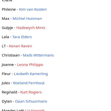
Phileine -
Kim van Kooten
Max -
Michiel Huisman
Gulpje -
Hadewych Minis
Lala -
Tara Elders
LT -
Kenan Raven
Christiaan -
Mads Wittermans
Joanne -
Leona Philippo
Fleur -
Liesbeth Kamerling
Jules -
Roeland Fernhout
Reginald -
Kurt Rogiers
Dylan -
Daan Schuurmans
Moeder Lotti
Liz Snoyink