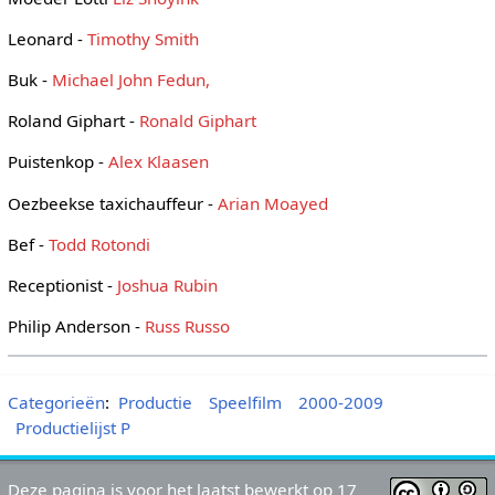
Leonard -
Timothy Smith
Buk -
Michael John Fedun,
Roland Giphart -
Ronald Giphart
Puistenkop -
Alex Klaasen
Oezbeekse taxichauffeur -
Arian Moayed
Bef -
Todd Rotondi
Receptionist -
Joshua Rubin
Philip Anderson -
Russ Russo
Categorieën
:
Productie
Speelfilm
2000-2009
Productielijst P
Deze pagina is voor het laatst bewerkt op 17