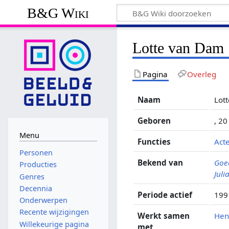
B&G Wiki
Lotte van Dam
Pagina
Overleg
Naam
Lot
Geboren
, 20
Menu
Functies
Act
Personen
Bekend van
Goed
Producties
Juli
Genres
Decennia
Periode actief
199
Onderwerpen
Recente wijzigingen
Werkt samen
Henr
Willekeurige pagina
met