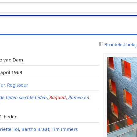
Brontekst beki
te van Dam
 april 1969
eur
,
Regisseur
e tijden slechte tijden
,
Bagdad
,
Romeo en
a
1-heden
iëtte Tol
,
Bartho Braat
,
Tim Immers