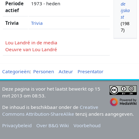
Periode
1973 - heden
de
actief
ijska
st
Trivia
Trivia
(198
7)
Lou Landré in de media
Oeuvre van Lou Landré
Categorieën
:
Personen
Acteur
Presentator
Deze pagina is voor het laatst bewerkt op 15
mrt 2013 om 08:53.
De inhoud is beschikbaar onder de
Creative
Commons Attribution-ShareAlike
tenzij anders aangegeven.
Privacybeleid
Over B&G Wiki
Voorbehoud