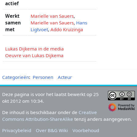
actief
Werkt
Marielle van Sauers
,
samen
Marielle van Sauers
,
Hans
met
Ligtvoet
,
Addo Kruizinga
Lukas Dijkema in de media
Oeuvre van Lukas Dijkema
Categorieën
:
Personen
Acteur
Deze pagina is voor het laatst bewerkt op 25
okt 2012 om 10:34.
De inhoud is beschikbaar onder de
Creative
Commons Attribution-ShareAlike
tenzij anders aangegeven.
Privacybeleid
Over B&G Wiki
Voorbehoud