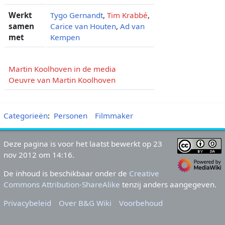
Werkt
Tygo Gernandt
,
Tim Krabbé
,
samen
Carice van Houten
,
Ad van
met
Kempen
Martin Koolhoven in de media
Oeuvre van Martin Koolhoven
Categorieën
:
Personen
Filmmaker
Deze pagina is voor het laatst bewerkt op 23
nov 2012 om 14:16.
De inhoud is beschikbaar onder de
Creative
Commons Attribution-ShareAlike
tenzij anders aangegeven.
Privacybeleid
Over B&G Wiki
Voorbehoud