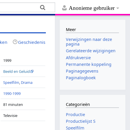
Anonieme gebruiker
Meer
Verwijzingen naar deze
jken
Geschiedenis
pagina
Gerelateerde wijzigingen
Afdrukversie
1999
Permanente koppeling
Paginagegevens
Beeld en Geluid
Paginalogboek
Speelfilm
,
Drama
1990-1999
Categorieën
81 minuten
Productie
Televisie
Productielijst S
Speelfilm