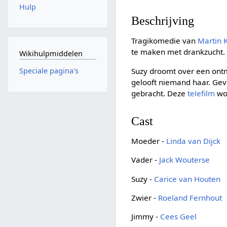
Hulp
Beschrijving
Tragikomedie van
Martin 
te maken met drankzucht. 
Wikihulpmiddelen
Suzy droomt over een ontm
Speciale pagina's
gelooft niemand haar. Gevo
gebracht. Deze
telefilm
won
Cast
Moeder -
Linda van Dijck
Vader -
Jack Wouterse
Suzy -
Carice van Houten
Zwier -
Roeland Fernhout
Jimmy -
Cees Geel