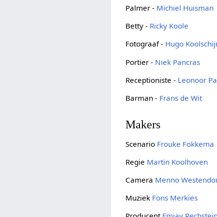
Palmer -
Michiel Huisman
Betty -
Ricky Koole
Fotograaf -
Hugo Koolschij
Portier -
Niek Pancras
Receptioniste -
Leonoor P
Barman -
Frans de Wit
Makers
Scenario
Frouke Fokkema
Regie
Martin Koolhoven
Camera
Menno Westendo
Muziek
Fons Merkies
Producent
Emjay Rechstei