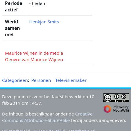
Periode
- heden
actief
Werkt
Henkjan Smits
samen
met
Maurice Wijnen in de media
Oeuvre van Maurice Wijnen
Categorieën
:
Personen
Televisiemaker
Deze pagina is voor het laatst bewerkt op 10
feb 2011 om 14:37.
De inhoud is beschikbaar onder de
Creative
Commons Attribution-ShareAlike
tenzij anders aangegeven.