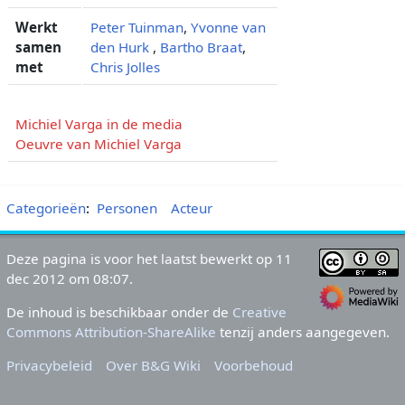
Werkt
Peter Tuinman
,
Yvonne van
samen
den Hurk
,
Bartho Braat
,
met
Chris Jolles
Michiel Varga in de media
Oeuvre van Michiel Varga
Categorieën
:
Personen
Acteur
Deze pagina is voor het laatst bewerkt op 11
dec 2012 om 08:07.
De inhoud is beschikbaar onder de
Creative
Commons Attribution-ShareAlike
tenzij anders aangegeven.
Privacybeleid
Over B&G Wiki
Voorbehoud