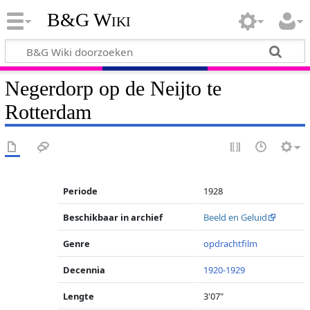
B&G Wiki
Negerdorp op de Neijto te
Rotterdam
Periode
1928
Beschikbaar in archief
Beeld en Geluid
Genre
opdrachtfilm
Decennia
1920-1929
Lengte
3'07"