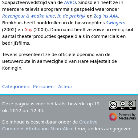
Soapacteerwedstrijd van de
AVRO
. Sindsdien heeft ze in
meerdere televisieprogramma’s gespeeld waaronder
Rozengeur & wodka lime
,
In de praktijk
en
Zeg 'ns AAA
.
Brinkhuis heeft hoofdrollen in de bioscoopfilms
Swingers
(2002) en
Gay
(2004). Daarnaast heeft ze zowel in een groot
aantal theaterproducties gespeeld als in commercials en
bedrijfsfilms.
Tevens presenteert ze de officiële opening van de
Betuweroute in aanwezigheid van Hare Majesteit de
Koningin.
Categorieën
:
Personen
Acteur
Deze pagina is voor het laatst bewerkt op 19
okt 2012 om 12:44.
De inhoud is beschikbaar onder de
Creative
Commons Attribution-ShareAlike
tenzij anders aangegeven.