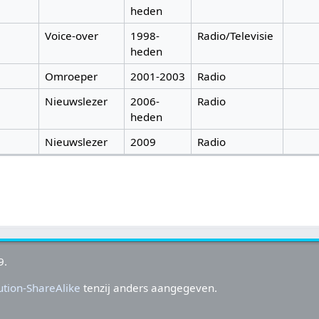
heden
Voice-over
1998-
Radio/Televisie
heden
Omroeper
2001-2003
Radio
Nieuwslezer
2006-
Radio
heden
Nieuwslezer
2009
Radio
9.
tion-ShareAlike
tenzij anders aangegeven.