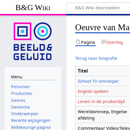
B&G Wiki
Oeuvre van Mar
Pagina
Overleg
Terug naar biografie
Titel
Menu
School TV omroeper
Personen
English spoken
Producties
Genres
Leven in de pruikentijd
Decennia
Wereldomroep, Engelse
Onderwerpen
afdeling
Recente wijzigingen
Willekeurige pagina
Commentaar Video/Telev