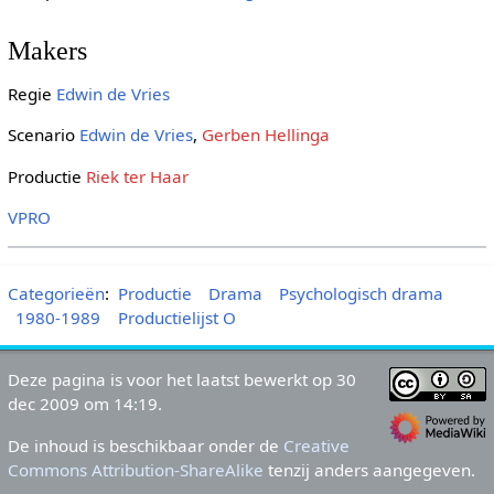
Makers
Regie
Edwin de Vries
Scenario
Edwin de Vries
,
Gerben Hellinga
Productie
Riek ter Haar
VPRO
Categorieën
:
Productie
Drama
Psychologisch drama
1980-1989
Productielijst O
Deze pagina is voor het laatst bewerkt op 30
dec 2009 om 14:19.
De inhoud is beschikbaar onder de
Creative
Commons Attribution-ShareAlike
tenzij anders aangegeven.