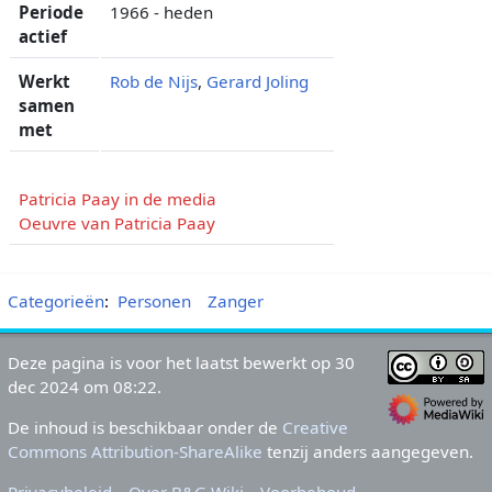
Periode
1966 - heden
actief
Werkt
Rob de Nijs
,
Gerard Joling
samen
met
Patricia Paay in de media
Oeuvre van Patricia Paay
Categorieën
:
Personen
Zanger
Deze pagina is voor het laatst bewerkt op 30
dec 2024 om 08:22.
De inhoud is beschikbaar onder de
Creative
Commons Attribution-ShareAlike
tenzij anders aangegeven.