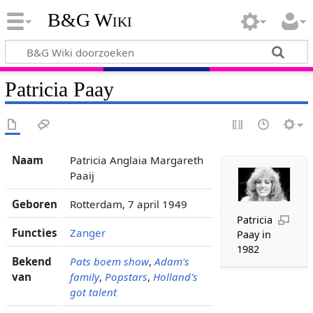
B&G Wiki
Patricia Paay
Naam
Patricia Anglaia Margareth
Paaij
Geboren
Rotterdam, 7 april 1949
Patricia
Functies
Zanger
Paay in
1982
Bekend
Pats boem show
,
Adam's
van
family
,
Popstars
,
Holland's
got talent