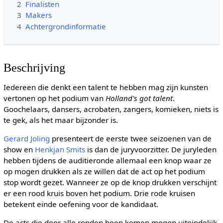
2
Finalisten
3
Makers
4
Achtergrondinformatie
Beschrijving
Iedereen die denkt een talent te hebben mag zijn kunsten
vertonen op het podium van
Holland's got talent
.
Goochelaars, dansers, acrobaten, zangers, komieken, niets is
te gek, als het maar bijzonder is.
Gerard Joling
presenteert de eerste twee seizoenen van de
show en
Henkjan Smits
is dan de juryvoorzitter. De juryleden
hebben tijdens de auditieronde allemaal een knop waar ze
op mogen drukken als ze willen dat de act op het podium
stop wordt gezet. Wanneer ze op de knop drukken verschijnt
er een rood kruis boven het podium. Drie rode kruisen
betekent einde oefening voor de kandidaat.
De acts die door alle ronden heen komen mogen uiteindelijk