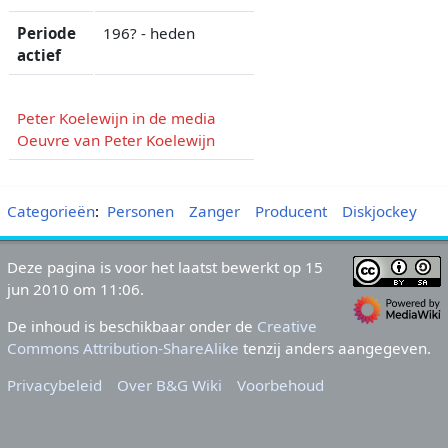
Periode
196? - heden
actief
Peter Koelewijn in de media
Oeuvre van Peter Koelewijn
Categorieën
:
Personen
Zanger
Producent
Diskjockey
Deze pagina is voor het laatst bewerkt op 15
jun 2010 om 11:06.
De inhoud is beschikbaar onder de
Creative
Commons Attribution-ShareAlike
tenzij anders aangegeven.
Privacybeleid
Over B&G Wiki
Voorbehoud