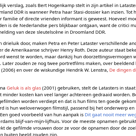
ijk verslag, zoals Bert Hogenkamp stelt in zijn artikel in Lataste
land DDR is wanneer Petra haar Stasi-dossier kan inzien. Tot h
r familie of directe vrienden informant is geweest. Hoeveel mo
den is de Nederlandse pers blijkbaar ontgaan, want de critici 
melding van deze sleutelscène in Droomland DDR.
 drieluik door, maken Petra en Peter Lataster verschillende and
r de Amerikaanse schrijver Henry Roth. Deze auteur staat beke
ord wenst te worden, maar dankzij hun doorzettingsvermogen w
n. Later zouden ze nog twee portretfilms maken, over beeldend
n
(2006) en over de wiskundige Hendrik W. Lenstra,
De dingen di
e na
Geluk is als glas
(2001) gebruiken, stelt de Latasters in staa
t minder kosten kan veel langer achtereen gedraaid worden. 
filmden worden verdiept en dat is hun films ten goede gekome
d is hun weloverwogen filmstijl, passend bij het onderwerp e
 Een goed voorbeeld van hun aanpak is
Dit gaat nooit meer we
rdams blijf-van-mijn-lijfhuis. Voor de meeste opnamen gebruik
rekt de gefilmde vrouwen door ze voor de opnamen door de zoeke
n buiten beeld zouden zijn.