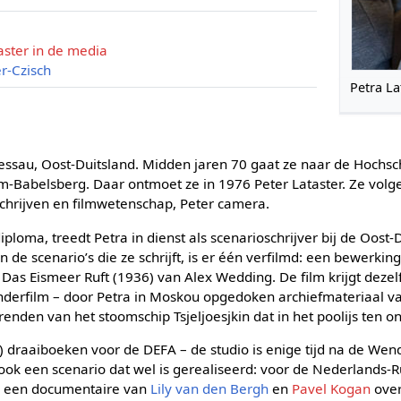
aster in de media
r-Czisch
Petra La
Dessau, Oost-Duitsland. Midden jaren 70 gaat ze naar de Hochsc
m-Babelsberg. Daar ontmoet ze in 1976 Peter Lataster. Ze volg
schrijven en filmwetenschap, Peter camera.
ploma, treedt Petra in dienst als scenarioschrijver bij de Oost-
 de scenario’s die ze schrijft, is er één verfilmd: een bewerkin
Das Eismeer Ruft (1936) van Alex Wedding. De film krijgt dezelf
inderfilm – door Petra in Moskou opgedoken archiefmateriaal v
enden van het stoomschip Tsjeljoesjkin dat in het poolijs ten o
e) draaiboeken voor de DEFA – de studio is enige tijd na de We
 ook een scenario dat wel is gerealiseerd: voor de Nederlands-
, een documentaire van
Lily van den Bergh
en
Pavel Kogan
over