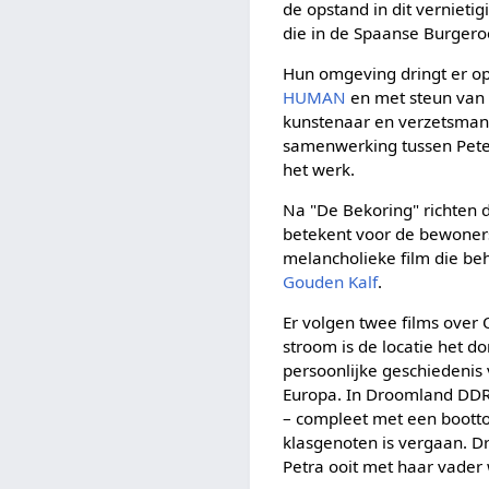
de opstand in dit verniet
die in de Spaanse Burgeroo
Hun omgeving dringt er op
HUMAN
en met steun van
kunstenaar en verzetsman F
samenwerking tussen Peter 
het werk.
Na "De Bekoring" richten 
betekent voor de bewoner
melancholieke film die be
Gouden Kalf
.
Er volgen twee films over
stroom is de locatie het d
persoonlijke geschiedenis 
Europa. In Droomland DDR 
– compleet met een boottoc
klasgenoten is vergaan. D
Petra ooit met haar vader 