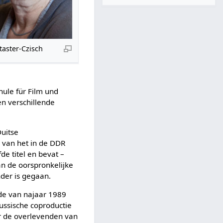
taster-Czisch
hule für Film und
en verschillende
Duitse
g van het in de DDR
de titel en bevat –
an de oorspronkelijke
nder is gegaan.
nde van najaar 1989
Russische coproductie
 de overlevenden van