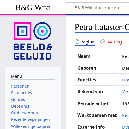
B&G Wiki
Petra Lataster-
Pagina
Overleg
Naam
Pet
Geboren
Des
Menu
Functies
Do
Personen
Bekend van
Ver
Producties
Genres
Periode actief
19
Decennia
Onderwerpen
Werkt samen met
Pet
Recente wijzigingen
Willekeurige pagina
Externe info
DV