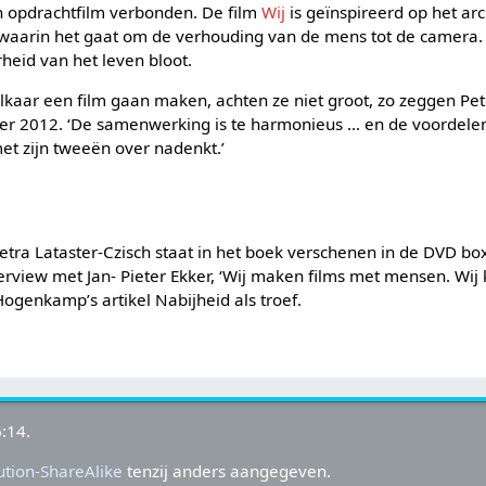
en opdrachtfilm verbonden. De film
Wij
is geïnspireerd op het arc
aarin het gaat om de verhouding van de mens tot de camera. 
rheid van het leven bloot.
lkaar een film gaan maken, achten ze niet groot, zo zeggen Pet
r 2012. ‘De samenwerking is te harmonieus … en de voordelen 
met zijn tweeën over nadenkt.’
etra Lataster-Czisch staat in het boek verschenen in de DVD box
erview met Jan- Pieter Ekker, ‘Wij maken films met mensen. Wi
Hogenkamp’s artikel Nabijheid als troef.
:14.
tion-ShareAlike
tenzij anders aangegeven.