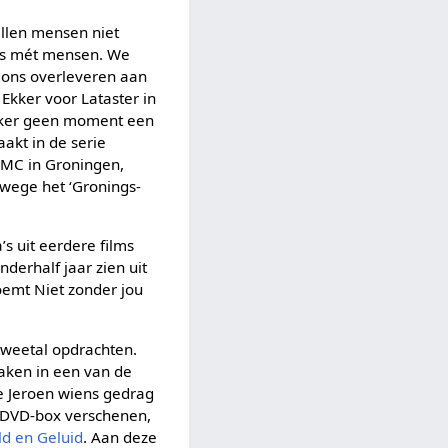
illen mensen niet
lms mét mensen. We
j ons overleveren aan
Ekker voor Lataster in
 kijker geen moment een
akt in de serie
UMC in Groningen,
wege het ‘Gronings-
s uit eerdere films
derhalf jaar zien uit
oemt Niet zonder jou
tweetal opdrachten.
aken in een van de
e Jeroen wiens gedrag
n DVD-box verschenen,
ld en Geluid
. Aan deze