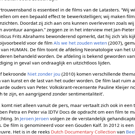
rouwensband is essentieel in de films van de Latasters. “Wij w
stellen om een bepaald effect te bewerkstelligen; wij maken fi
zichten. Doordat zij zich aan ons kunnen overleveren zoals wi
avontuur aangaan.” zeggen ze in het interview met Jan-Pieter 
s criticus Frits Abrahams bewonderend opmerkt, dat hij zich ‘als
 bijvoorbeeld voor de film
Als we het zouden weten
(2007), gema
van HUMAN. De film toont de afdeling Neonatologie van het 
nderen behandeld worden. De afdeling is bekend geworden van
iging in geval van ondraaglijk en uitzichtloos lijden.
lf bekroonde
Niet zonder jou
(2010) komen verschillende thema’
van kunst en de last van het ouder worden. De film laat ruim an
arde ouders van Peter. Volkskrant-recensente Pauline Kleijer n
h te zijn, en aangrijpend zonder sentimentaliteit’.
omt niet alleen vanuit de pers, maar vertaalt zich ook in een 
ben Petra en Peter via IDTV Docs de opdracht om een film te m
chting. In
Jeroen Jeroen
volgen ze de verstandelijk gehandicapt
is. De film is genomineerd voor een Gouden Kalf. In 2012 is ee
euvre. Het is in de reeks
Dutch Documentary Collection
van
Bee