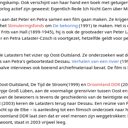
igingskamp. Ook verschijnt van haar hand een boek met getuig
rlog actief zijn geweest: Eigentlich Rede Ich Nicht Gern über M
 aan dat Peter en Petra samen een film gaan maken. Ze krijg
 het
Stimuleringsfonds
om
De bekoring
(1991) te maken. Het is 
rits van Hall (1899-1945), hij is ook de grootvader van Peter L
en Petra Lataster-Czisch is voortgezet, hetzelfde geldt voor pe
de Latasters het vizier op Oost-Duitsland. Ze onderzoeken wat
s van Petra’s geboortestad Dessau.
Verhalen van een rivier
(199
halve interviews ook boeiend archiefmateriaal bevat. De film i
 Oost-Duitsland, De Tijd de Stroom(1999) en
Droomland DDR
(200
orpje Groß Lüben, aan de voormalige grensrivier tussen Oost en
van de bewoners is tevens de geschiedenis van de twintigste ee
(2003) keren de Latasters terug naar Dessau. Een reünie van 
ht op de Elbe – is aanleiding tot een filmisch onderzoek naar 
roomland DDR laat zien dat er veel mensen zijn weggetrokken:
woont, staat in 2003 vrijwel leeg.