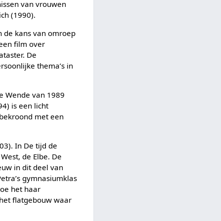
enissen van vrouwen
ich (1990).
en de kans van omroep
een film over
ataster. De
rsoonlijke thema’s in
 de Wende van 1989
4) is een licht
s bekroond met een
3). In De tijd de
 West, de Elbe. De
uw in dit deel van
Petra’s gymnasiumklas
hoe het haar
 het flatgebouw waar