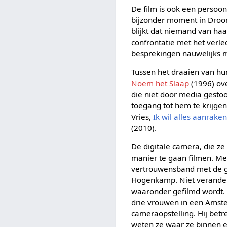
De film is ook een persoonl
bijzonder moment in Droom
blijkt dat niemand van haa
confrontatie met het verle
besprekingen nauwelijks 
Tussen het draaien van hun
Noem het Slaap
(1996) ove
die niet door media gesto
toegang tot hem te krijge
Vries,
Ik wil alles aanrake
(2010).
De digitale camera, die z
manier te gaan filmen. Me
vertrouwensband met de ge
Hogenkamp. Niet verander
waaronder gefilmd wordt.
drie vrouwen in een Amste
cameraopstelling. Hij bet
weten ze waar ze binnen e