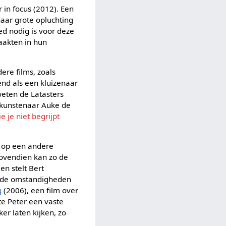
r in focus (2012). Een
aar grote opluchting
ed nodig is voor deze
maakten in hun
ere films, zoals
nd als een kluizenaar
eten de Latasters
 kunstenaar Auke de
e je niet begrijpt
t op een andere
Bovendien kan zo de
n stelt Bert
n de omstandigheden
g
(2006), een film over
te Peter een vaste
r laten kijken, zo