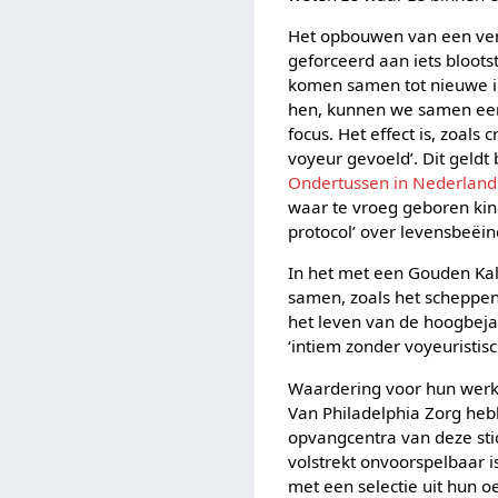
Het opbouwen van een vert
geforceerd aan iets bloot
komen samen tot nieuwe in
hen, kunnen we samen een 
focus. Het effect is, zoal
voyeur gevoeld’. Dit geldt
Ondertussen in Nederland
waar te vroeg geboren ki
protocol’ over levensbeëind
In het met een Gouden Ka
samen, zoals het scheppen 
het leven van de hoogbeja
‘intiem zonder voyeuristisc
Waardering voor hun werk k
Van Philadelphia Zorg heb
opvangcentra van deze sti
volstrekt onvoorspelbaar 
met een selectie uit hun o