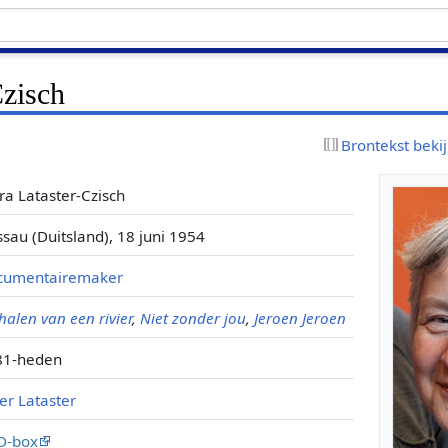
Czisch
Brontekst beki
ra Lataster-Czisch
sau (Duitsland), 18 juni 1954
cumentairemaker
halen van een rivier
,
Niet zonder jou
,
Jeroen Jeroen
81-heden
er Lataster
D-box