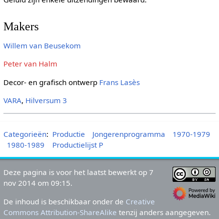
Makers
Willem van Beusekom
Peter van Halm
Decor- en grafisch ontwerp
Frans Lasès
VARA
,
Hilversum 3
Categorieën
:
Productie
Jongerenprogramma
1970-1979
1980-1989
Productielijst P
Deze pagina is voor het laatst bewerkt op 7
nov 2014 om 09:15.
De inhoud is beschikbaar onder de
Creative
Commons Attribution-ShareAlike
tenzij anders aangegeven.