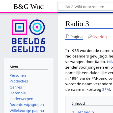
B&G Wiki
Radio 3
Pagina
Overleg
In 1985 worden de namen v
radiozenders gewijzigd, h
vervangen door Radio.
Hil
Menu
zender voor jongeren en p
namelijk een duidelijke z
Personen
in 1994 via de FM-band ov
Producties
wordt de naam veranderd
Genres
de naam in kortweg
3FM
.
Decennia
Onderwerpen
Inhoud
Recente wijzigingen
Willekeurige pagina
1
Het begin