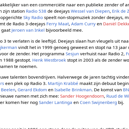
akkelijker van een commerciële naar een publieke zender of 
n zijn station
Radio 538
de deejays
Wessel van Diepen
,
Erik de 
 opgerichte
Sky Radio
speelt non-stopmuziek zonder deejays, 
emt de Radio 3-deejays
Ferry Maat
,
Adam Curry
en
Daniël Dekk
, gaat
Jeroen van Inkel
bijvoorbeeld mee.
3 te verlaten is de leeftijd. Deejays slaan hun vleugels uit na
ijkerman
vindt het in 1999 genoeg geweest en stopt na 13 jaar
ud voor de zender. Het programma
Sesjun
verhuist naar Radio 2,
F
n 1988 gestopt.
Henk Westbroek
stopt in 2003 als de zender w
 namen te noemen.
uwe talenten bovendrijven. Halverwege de jaren tachtig vind
rs
een plek op Radio 3.
Martijn Krabbé
maakt zijn debuut begin 
l Beelen
,
Gerard Ekdom
en
Isabelle Brinkman
. De komst van
B
k nieuwe namen met zich mee:
Sander Hoogendoorn
,
Ruud de Wi
ater komen hier nog
Sander Lantinga
en
Coen Swijnenberg
bij.