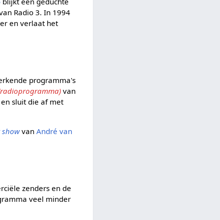
o
blijkt een geduchte
 van Radio 3. In 1994
der en verlaat het
erkende programma's
 (radioprogramma)
van
en sluit die af met
r show
van
André van
rciële zenders en de
rogramma veel minder