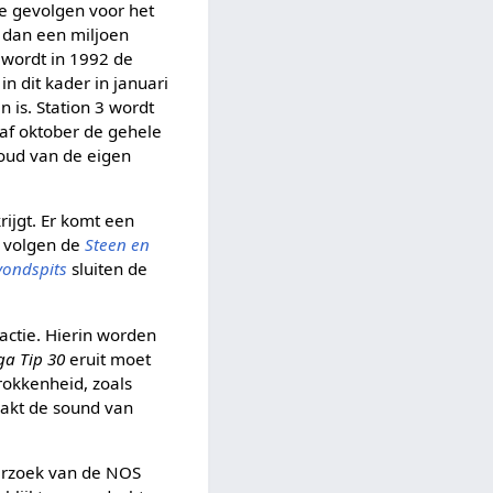
e gevolgen voor het
r dan een miljoen
o wordt in 1992 de
in dit kader in januari
is. Station 3 wordt
naf oktober de gehele
oud van de eigen
ijgt. Er komt een
n volgen de
Steen en
vondspits
sluiten de
actie. Hierin worden
a Tip 30
eruit moet
rokkenheid, zoals
aakt de sound van
derzoek van de NOS