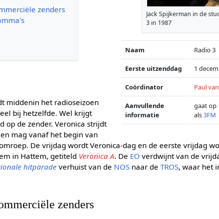
ommerciële zenders
Jack Spijkerman in de stu
ramma's
3 in 1987
Naam
Radio 3
Eerste uitzenddag
1 decem
Coördinator
Paul van
t middenin het radioseizoen
Aanvullende
gaat op
eel bij hetzelfde. Wel krijgt
informatie
als
3FM
d op de zender. Veronica strijdt
s en mag vanaf het begin van
omroep. De vrijdag wordt Veronica-dag en de eerste vrijdag wo
Heem in Hattem, getiteld
Veronica A
. De
EO
verdwijnt van de vrijd
tionale hitparade
verhuist van de
NOS
naar de
TROS
, waar het 
commerciële zenders