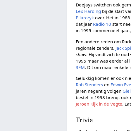
Deejays switchen ook gem
Lex Harding
bij de start va
Pilarczyk
over. Het in 1988
dat jaar
Radio 10
start ne
in 1995 commercieel gaat
Een andere reden om Radio 
regionale zenders.
Jack Sp
show
. Hij vindt zich te o
1995 maar was eerder al i
3FM
. Dit om maar enkele
Gelukkig komen er ook nie
Rob Stenders
en
Edwin Eve
jaren negentig volgen
Gie
bestel in 1998 brengt oo
Jeroen Kijk in de Vegte
. L
Trivia