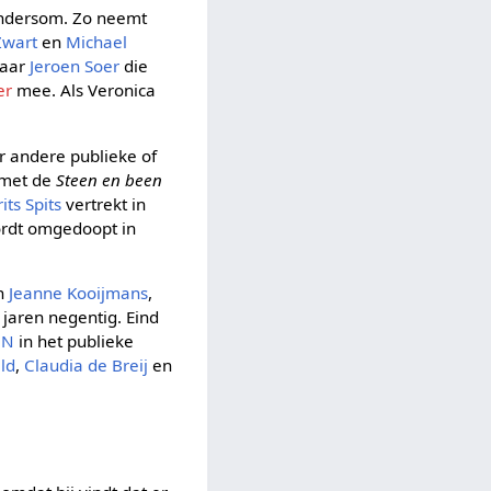
andersom. Zo neemt
Zwart
en
Michael
maar
Jeroen Soer
die
er
mee. Als Veronica
ar andere publieke of
 met de
Steen en been
rits Spits
vertrekt in
ordt omgedoopt in
en
Jeanne Kooijmans
,
jaren negentig. Eind
NN
in het publieke
ld
,
Claudia de Breij
en