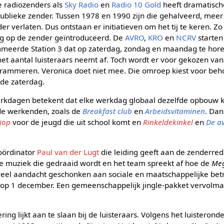
 radiozenders als
Sky Radio
en
Radio 10 Gold
heeft dramatisch
publieke zender. Tussen 1978 en 1990 zijn die gehalveerd, mee
er verlaten. Dus ontstaan er initiatieven om het tij te keren. Z
g op de zender geïntroduceerd. De
AVRO
,
KRO
en
NCRV
starten 
meerde Station 3 dat op zaterdag, zondag en maandag te horen 
het aantal luisteraars neemt af. Toch wordt er voor gekozen va
grammeren. Veronica doet niet mee. Die omroep kiest voor beh
p de zaterdag.
erkdagen betekent dat elke werkdag globaal dezelfde opbouw kr
e werkenden, zoals de
Breakfast club
en
Arbeidsvitaminen
. Da
jop
voor de jeugd die uit school komt en
Rinkeldekinkel
en
De a
coördinator
Paul van der Lugt
die leiding geeft aan de zenderred
e muziek die gedraaid wordt en het team spreekt af hoe de
Meg
veel aandacht geschonken aan sociale en maatschappelijke bet
 op 1 december. Een gemeenschappelijk jingle-pakket vervolm
ng lijkt aan te slaan bij de luisteraars. Volgens het luisteron