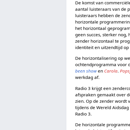
De komst van commerciële
aantal luisteraars van de 
luisteraars hebben de zend
horizontale programmerin
het horizontaal geprogram
geen succes, sterker nog, 
zender horizontaal te pro
identiteit en uitzendtijd o
De horizontalisering op w
ochtendprogramma voor d
been show
en
Carola
.
Pops
werkdag af.
Radio 3 krijgt een zender
afspraken gemaakt over d
zien. Op de zender wordt 
tijdens de Wereld Aidsdag
Radio 3.
De horizontale programmeri