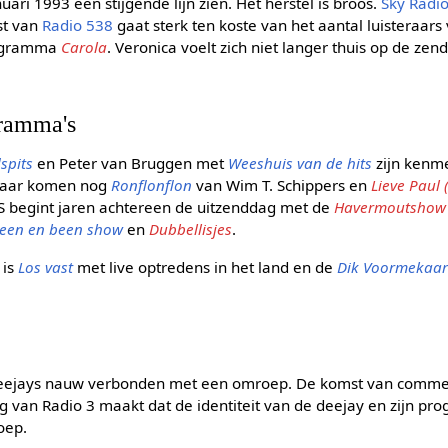
anuari 1993 een stijgende lijn zien. Het herstel is broos.
Sky Radi
st van
Radio 538
gaat sterk ten koste van het aantal luisteraars
ogramma
Carola
. Veronica voelt zich niet langer thuis op de zen
ramma's
spits
en Peter van Bruggen met
Weeshuis van de hits
zijn kenm
 Daar komen nog
Ronflonflon
van Wim T. Schippers en
Lieve Paul
S begint jaren achtereen de uitzenddag met de
Havermoutshow
teen en been show
en
Dubbellisjes
.
 is
Los vast
met live optredens in het land en de
Dik Voormekaa
n deejays nauw verbonden met een omroep. De komst van comme
 van Radio 3 maakt dat de identiteit van de deejay en zijn p
oep.