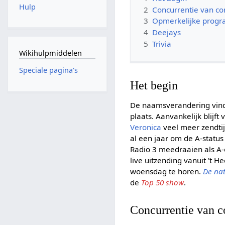
Hulp
2
Concurrentie van c
3
Opmerkelijke prog
4
Deejays
5
Trivia
Wikihulpmiddelen
Speciale pagina's
Het begin
De naamsverandering vind
plaats. Aanvankelijk blijft v
Veronica
veel meer zendtij
al een jaar om de A-statu
Radio 3 meedraaien als A-
live uitzending vanuit 't 
woensdag te horen.
De na
de
Top 50 show
.
Concurrentie van 