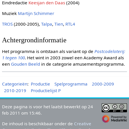
Eindredactie
Keesjan den Daas
(2004)
Muziek
Martijn Schimmer
TROS
(2000-2005),
Talpa
,
Tien
,
RTL4
Achtergrondinformatie
Het programma is ontstaan als variant op de
Postcodeloterij:
1 tegen 100
. Het wint in 2003 zowel een Academy Award als
een
Gouden Beeld
in de categorie amusementsprogramma.
Categorieën
:
Productie
Spelprogramma
2000-2009
2010-2019
Productielijst P
Deze pagina is voor het laatst bewerkt op 24
feb 2011 om 15:46.
De inhoud is beschikbaar onder de
Creative