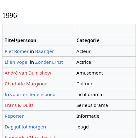
1996
Titel/persoon
Categorie
Piet Römer
in
Baantjer
Acteur
Ellen Vogel
in
Zonder Ernst
Actrice
André van Duin show
Amusement
Charlotte Margiono
Cultuur
In voor- en tegenspoed
Licht drama
Frans & Duits
Serieus drama
Reporter
Informatie
Dag juf tot morgen
Jeugd
Kenmerk: VN-rol bij val