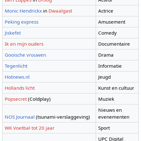
Monic Hendrickx
in
Dwaalgast
Actrice
Peking express
Amusement
Jiskefet
Comedy
Ik en mijn ouders
Documentaire
Gooische vrouwen
Drama
Tegenlicht
Informatie
Hotnews.nl
Jeugd
Hollands licht
Kunst en cultuur
Popsecret
(Coldplay)
Muziek
Nieuws en
NOS Journaal
(tsunami-verslaggeving)
evenementen
WK Voetbal tot 20 jaar
Sport
UPC Digital