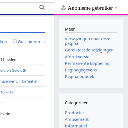
Anonieme gebruiker
Meer
Verwijzingen naar deze
jken
Geschiedenis
pagina
Gerelateerde wijzigingen
Afdrukversie
011-heden
Permanente koppeling
Paginagegevens
eld en Geluid
Paginalogboek
musement
,
informatief
010-2019
Categorieën
'
Productie
levisie
Amusement
Informatief