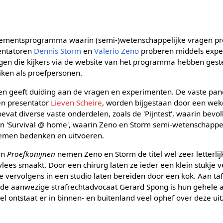
ementsprogramma waarin (semi-)wetenschappelijke vragen pro
entatoren
Dennis Storm
en
Valerio Zeno
proberen middels expe
gen die kijkers via de website van het programma hebben gest
uiken als proefpersonen.
n geeft duiding aan de vragen en experimenten. De vaste pane
en presentator
Lieven Scheire
, worden bijgestaan door een weke
evat diverse vaste onderdelen, zoals de 'Pijntest', waarin bev
en 'Survival @ home', waarin Zeno en Storm semi-wetenschappel
lemen bedenken en uitvoeren.
an
Proefkonijnen
nemen Zeno en Storm de titel wel zeer letterli
es smaakt. Door een chirurg laten ze ieder een klein stukje ve
e vervolgens in een studio laten bereiden door een kok. Aan tafe
s de aanwezige strafrechtadvocaat Gerard Spong is hun gehele a
el ontstaat er in binnen- en buitenland veel ophef over deze ui