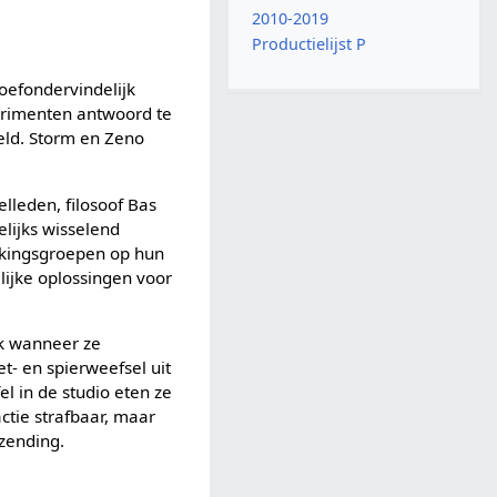
2010-2019
Productielijst P
efondervindelijk
rimenten antwoord te
eld. Storm en Zeno
lleden, filosoof Bas
lijks wisselend
olkingsgroepen op hun
ijke oplossingen voor
jk wanneer ze
t- en spierweefsel uit
l in de studio eten ze
ctie strafbaar, maar
tzending.