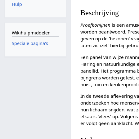
Hulp
Beschrijving
Proefkonijnen
is een amus
worden beantwoord. Pres
Wikihulpmiddelen
geven op de 'bezopen' vra
Speciale pagina's
laten zichzelf hierbij gebr
Een panel van wijze manne
Haring en natuurkundige 
panellid. Het programma b
pijngrens worden getest, 
huis-, tuin en keukenprob
In de tweede aflevering v
onderzoeken hoe mensenvle
hun lichaam snijden, wat z
elkaars 'vlees' op. Volgen
er volgt geen aanklacht. W