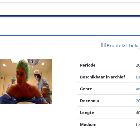
Brontekst beki
Periode
2
Beschikbaar in archief
Be
Genre
a
Decennia
2
Lengte
40
Medium
te