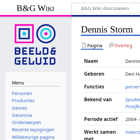
B&G Wiki
Dennis Storm
Pagina
Overleg
Naam
Denni
Geboren
Den Ha
Menu
Functies
presen
Personen
Bekend van
Spuite
Producties
Proefk
Genres
Decennia
Periode actief
2004-
Onderwerpen
Recente wijzigingen
Werkt samen
Valeri
Willekeurige pagina
met