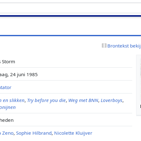
Brontekst beki
s Storm
ag, 24 juni 1985
tator
n en slikken
,
Try before you die
,
Weg met BNN
,
Loverboys
,
onijnen
 heden
o Zeno
,
Sophie Hilbrand
,
Nicolette Kluijver