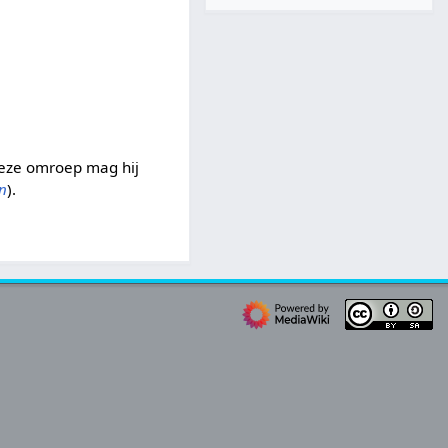
deze omroep mag hij
n
).