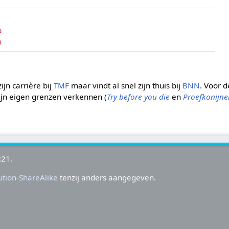
a
m
ijn carrière bij
TMF
maar vindt al snel zijn thuis bij
BNN
. Voor 
zijn eigen grenzen verkennen (
Try before you die
en
Proefkonijne
:21.
tion-ShareAlike
tenzij anders aangegeven.