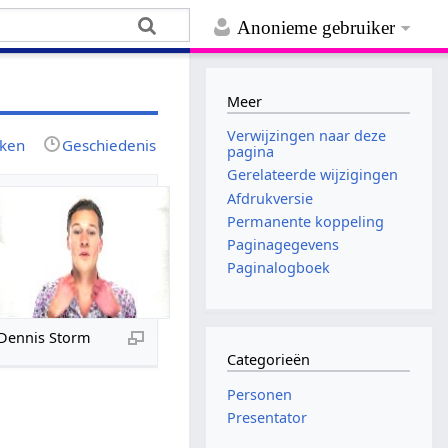
Anonieme gebruiker
Meer
Verwijzingen naar deze
jken
Geschiedenis
pagina
Gerelateerde wijzigingen
Afdrukversie
Permanente koppeling
Paginagegevens
Paginalogboek
Dennis Storm
Categorieën
Personen
Presentator