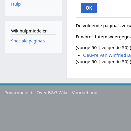
Hulp
OK
De volgende pagina's ver
Wikihulpmiddelen
Er wordt 1 item weergege
Speciale pagina's
(
vorige 50
|
volgende 50
) 
Oeuvre van Winfried B
(
vorige 50
|
volgende 50
) 
Privacybeleid
Over B&G Wiki
Voorbehoud