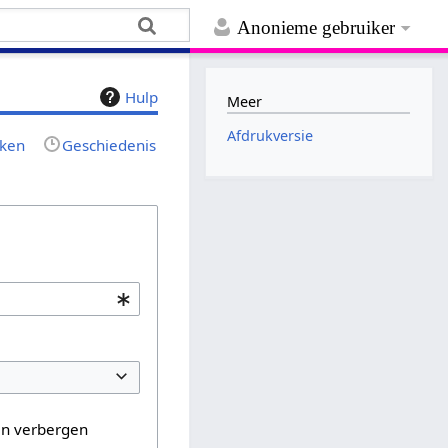
Anonieme gebruiker
Hulp
Meer
Afdrukversie
jken
Geschiedenis
en verbergen