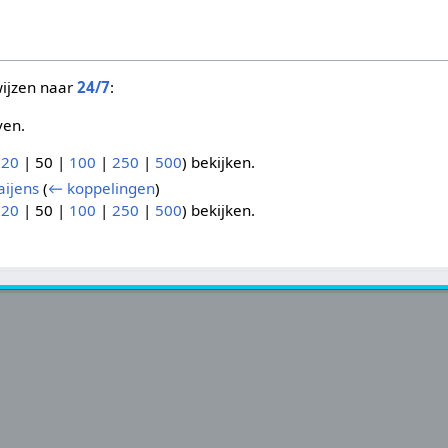
wijzen naar
24/7
:
ven.
(
20
|
50
|
100
|
250
|
500
) bekijken.
aijens
(
← koppelingen
)
(
20
|
50
|
100
|
250
|
500
) bekijken.