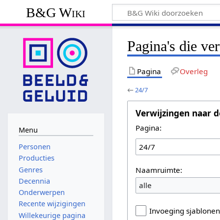
B&G Wiki
Pagina's die ve
Pagina
Overleg
←
24/7
Verwijzingen naar d
Pagina:
Menu
Personen
Producties
Naamruimte:
Genres
Decennia
alle
Onderwerpen
Recente wijzigingen
Invoeging sjablone
Willekeurige pagina