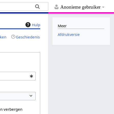
Anonieme gebruiker
Hulp
Meer
Afdrukversie
jken
Geschiedenis
en verbergen