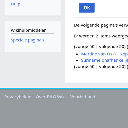
Hulp
OK
De volgende pagina's ver
Wikihulpmiddelen
Er worden 2 items weerge
Speciale pagina's
(
vorige 50
|
volgende 50
) 
Martine van Os
(
← kop
Suriname onafhankelij
(
vorige 50
|
volgende 50
) 
Privacybeleid
Over B&G Wiki
Voorbehoud