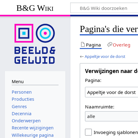
B&G Wiki
Pagina's die ve
Pagina
Overleg
←
Appeltje voor de dorst
Verwijzingen naar d
Pagina:
Menu
Personen
Producties
Naamruimte:
Genres
Decennia
alle
Onderwerpen
Recente wijzigingen
Invoeging sjablone
Willekeurige pagina