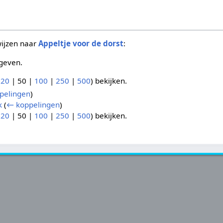
wijzen naar
Appeltje voor de dorst
:
geven.
(
20
|
50
|
100
|
250
|
500
) bekijken.
pelingen
)
k
(
← koppelingen
)
(
20
|
50
|
100
|
250
|
500
) bekijken.