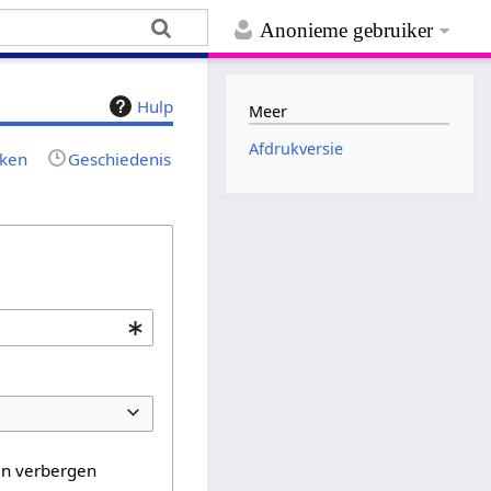
Anonieme gebruiker
Hulp
Meer
Afdrukversie
jken
Geschiedenis
en verbergen