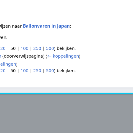
wijzen naar
Ballonvaren in Japan
:
ven.
(
20
|
50
|
100
|
250
|
500
) bekijken.
n
(doorverwijspagina)
(
← koppelingen
)
elingen
)
(
20
|
50
|
100
|
250
|
500
) bekijken.