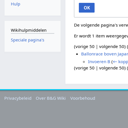
Hulp
OK
De volgende pagina's ver
Wikihulpmiddelen
Er wordt 1 item weergege
Speciale pagina's
(
vorige 50
|
volgende 50
) 
Ballonrace boven Japa
Invoeren B
(
← kopp
(
vorige 50
|
volgende 50
) 
Privacybeleid
Over B&G Wiki
Voorbehoud