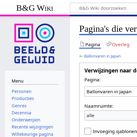
B&G Wiki
Pagina's die ve
Pagina
Overleg
←
Ballonvaren in Japan
Verwijzingen naar d
Pagina:
Menu
Personen
Producties
Naamruimte:
Genres
Decennia
alle
Onderwerpen
Recente wijzigingen
Invoeging sjablone
Willekeurige pagina