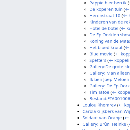
Pappie hier ben ik
(
De koperen tuin
(
← 
Herenstraat 10
(
← 
Kinderen van de re
Hotel de botel
(
← k
De Ep Oorklep sho
Koning van de Maa
Het bloed kruipt
(
← 
Blue movie
(
← kopp
Spetters
(
← koppel
Gallery:De grote kl
Gallery: Man alleen
Ik ben Joep Meloen
Gallery: De Ep Oor
Tim Tatoe
(
← koppe
Bestand:FTA001006
Loulou Rhemrev
(
← ko
Carola Gijsbers van Wi
Soldaat van Oranje
(
← 
Gallery: Brûni Heinke
(