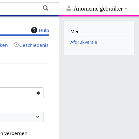
Anonieme gebruiker
Hulp
Meer
Afdrukversie
jken
Geschiedenis
en verbergen