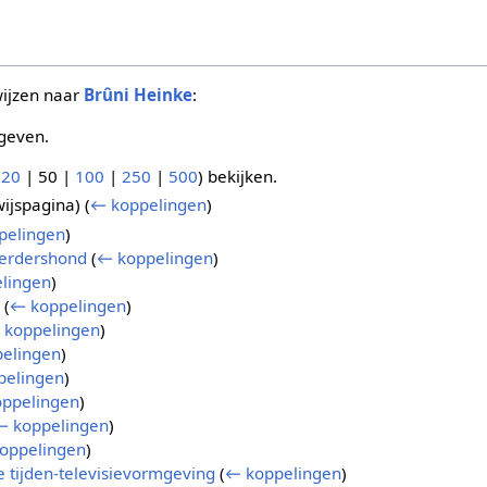
wijzen naar
Brûni Heinke
:
geven.
(
20
|
50
|
100
|
250
|
500
) bekijken.
ijspagina)
(
← koppelingen
)
pelingen
)
erdershond
(
← koppelingen
)
lingen
)
(
← koppelingen
)
 koppelingen
)
elingen
)
pelingen
)
ppelingen
)
← koppelingen
)
oppelingen
)
e tijden-televisievormgeving
(
← koppelingen
)