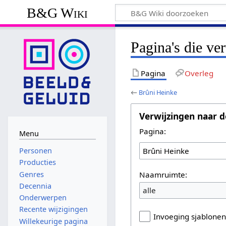
B&G Wiki
Pagina's die ve
Pagina
Overleg
←
Brûni Heinke
Verwijzingen naar d
Pagina:
Menu
Personen
Producties
Naamruimte:
Genres
Decennia
alle
Onderwerpen
Recente wijzigingen
Invoeging sjablone
Willekeurige pagina