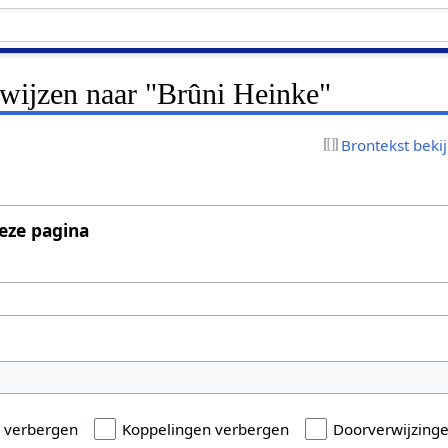
rwijzen naar "Brûni Heinke"
Brontekst beki
eze pagina
n verbergen
Koppelingen verbergen
Doorverwijzing