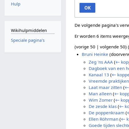
Hulp
OK
De volgende pagina's ver
Wikihulpmiddelen
Er worden 6 items weerge
Speciale pagina's
(
vorige 50
|
volgende 50
) 
Bruni Heinke
(doorverw
Zeg 'ns AAA
(
← kop
Dagboek van een h
Kanaal 13
(
← koppe
Vreemde praktijken
Laat maar zitten
(
←
Man alleen
(
← kopp
Wim Zomer
(
← kop
De zesde klas
(
← ko
De poppenkraam
(
Ellen Röhrman
(
← k
Goede tijden slecht