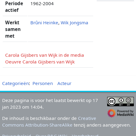
Periode
1962-2004
actief
Werkt
Brûni Heinke
,
Wik Jongsma
samen
met
Carola Gijsbers van Wijk in de media
Oeuvre Carola Gijsbers van Wijk
Categorieën
:
Personen
Acteur
Deze pagina is voor het laatst bewerkt op 17
jan 2023 om 14:04.
De inhoud is beschikbaar onder de
Creative
Commons Attribution-ShareAlike
tenzij anders aangegeven.