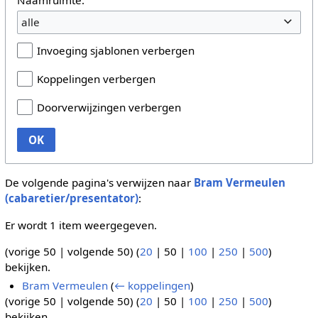
alle
Invoeging sjablonen verbergen
Koppelingen verbergen
Doorverwijzingen verbergen
OK
De volgende pagina's verwijzen naar
Bram Vermeulen
(cabaretier/presentator)
:
Er wordt 1 item weergegeven.
(
vorige 50
|
volgende 50
) (
20
|
50
|
100
|
250
|
500
)
bekijken.
Bram Vermeulen
(
← koppelingen
)
(
vorige 50
|
volgende 50
) (
20
|
50
|
100
|
250
|
500
)
bekijken.