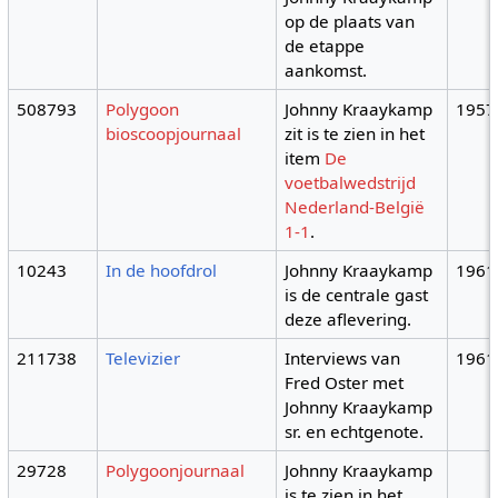
op de plaats van
de etappe
aankomst.
508793
Polygoon
Johnny Kraaykamp
1957
bioscoopjournaal
zit is te zien in het
item
De
voetbalwedstrijd
Nederland-België
1-1
.
10243
In de hoofdrol
Johnny Kraaykamp
1961
is de centrale gast
deze aflevering.
211738
Televizier
Interviews van
1961
Fred Oster met
Johnny Kraaykamp
sr. en echtgenote.
29728
Polygoonjournaal
Johnny Kraaykamp
is te zien in het