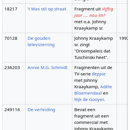
18217
't Was stil op straat
Fragment uit
Vijftig
jaar .... nou en?
met o.a. Johnny
Kraaykamp sr.
70128
De gouden
Johnny Kraaykamp
1992
televizierring
sr. zingt
"Droompaleis dat
Tuschinski heet".
236203
Annie M.G. Schmidt
Fragmenten uit de
TV-serie
Beppie
met Johnny
Kraaykamp,
Adèle
Bloemendaal
en
Rijk de Gooyer
.
249116
De verleiding
Bevat een
fragment uit een
commercial met
Johnny Kraaykamp.