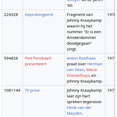
'60.
224328
Geprolongeerd
Fragment van
1976
Johnny Kraaykamp
waarin hij het
nummer "Er is een
Amsterdammer
doodgegaan"
zingt.
594826
Piet Ponskaart
Anton Koolhaas
1977
presenteert
praat over
Herman
van Veen
,
Marie
Dresselhuys
, en
Johnny Kraaykamp.
1081144
TV prive
Johnny Kraaykamp
1977
laat zijn hart
spreken tegenover
Henk van der
Meyden
.