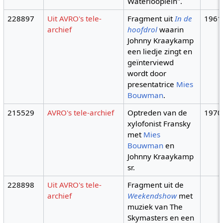
Waterlooplein".
228897
Uit AVRO's tele-
Fragment uit
In de
1961
archief
hoofdrol
waarin
Johnny Kraaykamp
een liedje zingt en
geïnterviewd
wordt door
presentatrice
Mies
Bouwman
.
215529
AVRO's tele-archief
Optreden van de
1970
xylofonist Fransky
met
Mies
Bouwman
en
Johnny Kraaykamp
sr.
228898
Uit AVRO's tele-
Fragment uit de
archief
Weekendshow
met
muziek van The
Skymasters en een