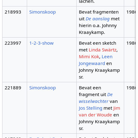
lachen.
218993
Simonskoop
Bevat fragmenten
1986
uit
De aanslag
met
hierin o.a. Johnny
Kraaykamp.
223997
1-2-3-show
Bevat een sketch
1986
met
Linda Swärtz
,
Mimi Kok
,
Leen
Jongewaard
en
Johnny Kraaykamp
sr.
221889
Simonskoop
Bevat een
1986
fragment uit
De
wisselwachter
van
Jos Stelling
met
Jim
van der Woude
en
Johnny Kraaykamp
sr.