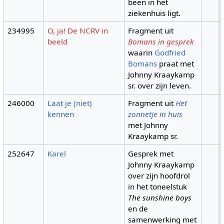
been in het
ziekenhuis ligt.
234995
O, ja! De NCRV in
Fragment uit
beeld
Bomans in gesprek
waarin
Godfried
Bomans
praat met
Johnny Kraaykamp
sr. over zijn leven.
246000
Laat je (niet)
Fragment uit
Het
kennen
zonnetje in huis
met Johnny
Kraaykamp sr.
252647
Karel
Gesprek met
Johnny Kraaykamp
over zijn hoofdrol
in het toneelstuk
The sunshine boys
en de
samenwerking met