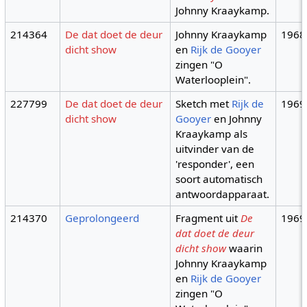
Johnny Kraaykamp.
214364
De dat doet de deur
Johnny Kraaykamp
1968
dicht show
en
Rijk de Gooyer
zingen "O
Waterlooplein".
227799
De dat doet de deur
Sketch met
Rijk de
1969
dicht show
Gooyer
en Johnny
Kraaykamp als
uitvinder van de
'responder', een
soort automatisch
antwoordapparaat.
214370
Geprolongeerd
Fragment uit
De
1969
dat doet de deur
dicht show
waarin
Johnny Kraaykamp
en
Rijk de Gooyer
zingen "O