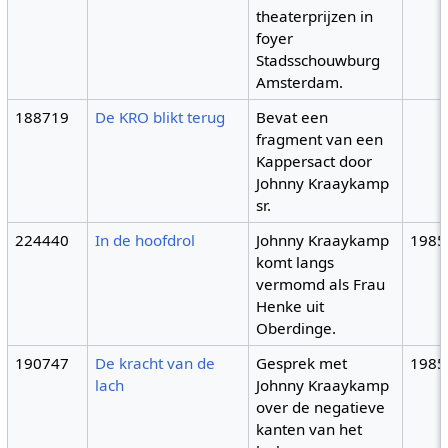
theaterprijzen in
foyer
Stadsschouwburg
Amsterdam.
188719
De KRO blikt terug
Bevat een
fragment van een
Kappersact door
Johnny Kraaykamp
sr.
224440
In de hoofdrol
Johnny Kraaykamp
1985
komt langs
vermomd als Frau
Henke uit
Oberdinge.
190747
De kracht van de
Gesprek met
1985
lach
Johnny Kraaykamp
over de negatieve
kanten van het