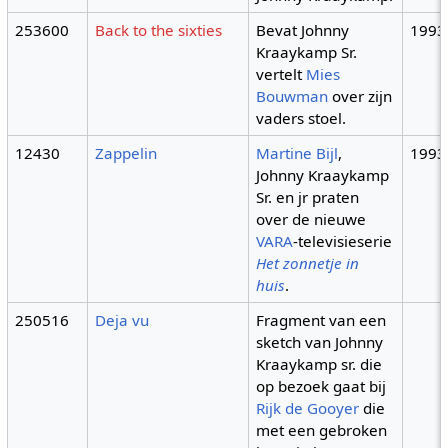
253600
Back to the sixties
Bevat Johnny
1993
Kraaykamp Sr.
vertelt
Mies
Bouwman
over zijn
vaders stoel.
12430
Zappelin
Martine Bijl
,
1993
Johnny Kraaykamp
Sr. en jr praten
over de nieuwe
VARA
-televisieserie
Het zonnetje in
huis
.
250516
Deja vu
Fragment van een
sketch van Johnny
Kraaykamp sr. die
op bezoek gaat bij
Rijk de Gooyer
die
met een gebroken