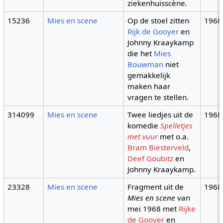
ziekenhuisscène.
15236
Mies en scene
Op de stoel zitten
1968
Rijk de Gooyer
en
Johnny Kraaykamp
die het
Mies
Bouwman
niet
gemakkelijk
maken haar
vragen te stellen.
314099
Mies en scene
Twee liedjes uit de
1968
komedie
Spelletjes
met vuur
met o.a.
Bram Biesterveld
,
Deef Goubitz
en
Johnny Kraaykamp.
23328
Mies en scene
Fragment uit de
1968
Mies en scene
van
mei 1968 met
Rijke
de Gooyer
en