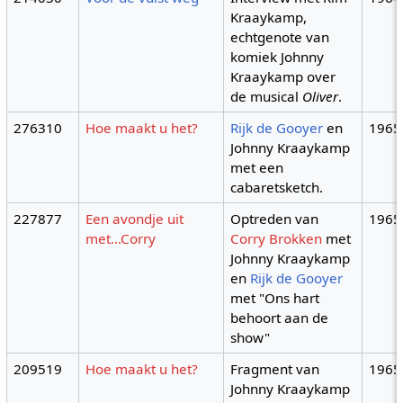
Kraaykamp,
echtgenote van
komiek Johnny
Kraaykamp over
de musical
Oliver
.
276310
Hoe maakt u het?
Rijk de Gooyer
en
1965
Johnny Kraaykamp
met een
cabaretsketch.
227877
Een avondje uit
Optreden van
1965
met...Corry
Corry Brokken
met
Johnny Kraaykamp
en
Rijk de Gooyer
met "Ons hart
behoort aan de
show"
209519
Hoe maakt u het?
Fragment van
1965
Johnny Kraaykamp