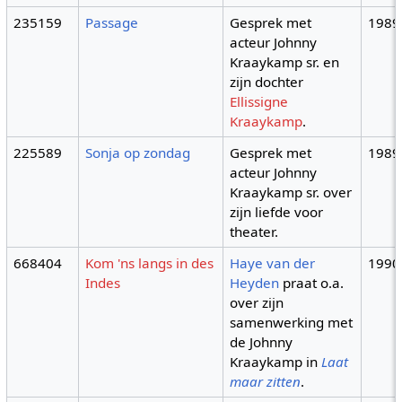
235159
Passage
Gesprek met
1989
acteur Johnny
Kraaykamp sr. en
zijn dochter
Ellissigne
Kraaykamp
.
225589
Sonja op zondag
Gesprek met
1989
acteur Johnny
Kraaykamp sr. over
zijn liefde voor
theater.
668404
Kom 'ns langs in des
Haye van der
1990
Indes
Heyden
praat o.a.
over zijn
samenwerking met
de Johnny
Kraaykamp in
Laat
maar zitten
.