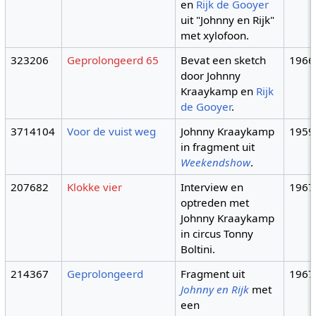
en
Rijk de Gooyer
uit "Johnny en Rijk"
met xylofoon.
323206
Geprolongeerd 65
Bevat een sketch
1966
door Johnny
Kraaykamp en
Rijk
de Gooyer
.
3714104
Voor de vuist weg
Johnny Kraaykamp
1959
in fragment uit
Weekendshow
.
207682
Klokke vier
Interview en
1967
optreden met
Johnny Kraaykamp
in circus Tonny
Boltini.
214367
Geprolongeerd
Fragment uit
1967
Johnny en Rijk
met
een