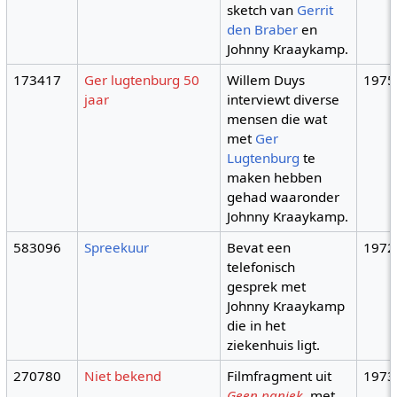
sketch van
Gerrit
den Braber
en
Johnny Kraaykamp.
173417
Ger lugtenburg 50
Willem Duys
1975
jaar
interviewt diverse
mensen die wat
met
Ger
Lugtenburg
te
maken hebben
gehad waaronder
Johnny Kraaykamp.
583096
Spreekuur
Bevat een
1972
telefonisch
gesprek met
Johnny Kraaykamp
die in het
ziekenhuis ligt.
270780
Niet bekend
Filmfragment uit
1973
Geen paniek
, met