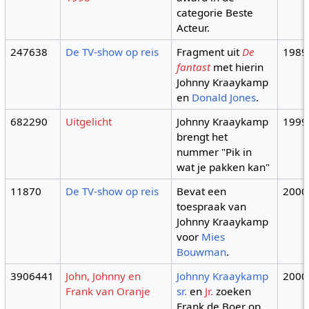
categorie Beste
Acteur.
247638
De TV-show op reis
Fragment uit
De
1989
fantast
met hierin
Johnny Kraaykamp
en
Donald Jones
.
682290
Uitgelicht
Johnny Kraaykamp
1999
brengt het
nummer "Pik in
wat je pakken kan"
11870
De TV-show op reis
Bevat een
2000
toespraak van
Johnny Kraaykamp
voor
Mies
Bouwman
.
3906441
John, Johnny en
Johnny Kraaykamp
2000
Frank van Oranje
sr.
en
Jr.
zoeken
Frank de Boer op