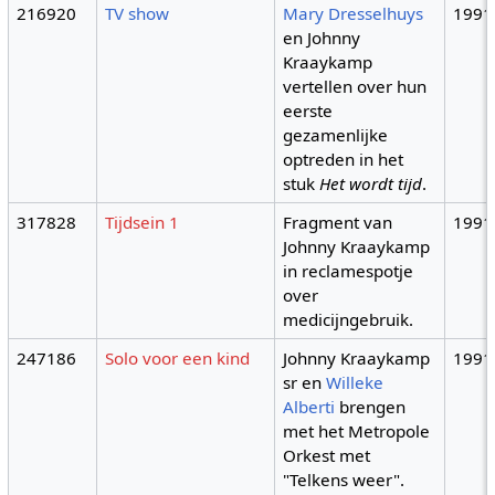
216920
TV show
Mary Dresselhuys
1991
en Johnny
Kraaykamp
vertellen over hun
eerste
gezamenlijke
optreden in het
stuk
Het wordt tijd
.
317828
Tijdsein 1
Fragment van
1991
Johnny Kraaykamp
in reclamespotje
over
medicijngebruik.
247186
Solo voor een kind
Johnny Kraaykamp
1991
sr en
Willeke
Alberti
brengen
met het Metropole
Orkest met
"Telkens weer".