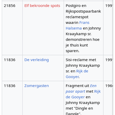
21856
Elf bekroonde spots
Postgiro en
1991
Rijkspostspaarbank
reclamespot
waarin
Frans
Halsema
en Johnny
Kraaykamp sr.
demonstreren hoe
je thuis kunt
sparen.
11836
De verleiding
Sisi-reclame met
1991
Johnny Kraaykamp
sr. en
Rijk de
Gooyer
.
11836
Zomergasten
Fragment uit
Een
1964
paar apart
met
Rijk
de Gooyer
en
Johnny Kraaykamp
met "Dingle en
Dangle".