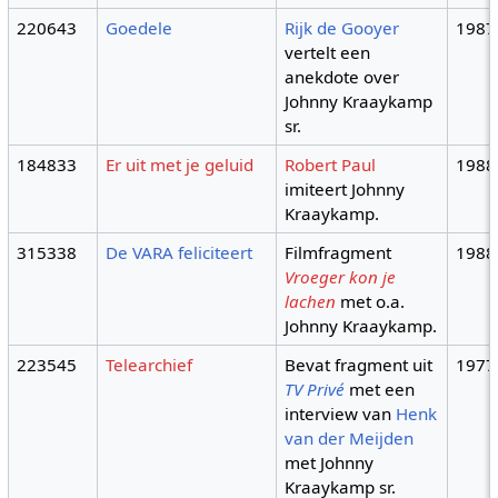
220643
Goedele
Rijk de Gooyer
1987
vertelt een
anekdote over
Johnny Kraaykamp
sr.
184833
Er uit met je geluid
Robert Paul
1988
imiteert Johnny
Kraaykamp.
315338
De VARA feliciteert
Filmfragment
1988
Vroeger kon je
lachen
met o.a.
Johnny Kraaykamp.
223545
Telearchief
Bevat fragment uit
1977
TV Privé
met een
interview van
Henk
van der Meijden
met Johnny
Kraaykamp sr.