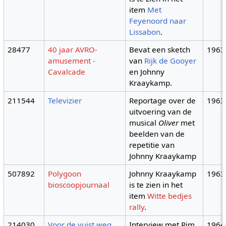
item
Met
Feyenoord naar
Lissabon
.
28477
40 jaar AVRO-
Bevat een sketch
1963
amusement -
van
Rijk de Gooyer
Cavalcade
en Johnny
Kraaykamp.
211544
Televizier
Reportage over de
1963
uitvoering van de
musical
Oliver
met
beelden van de
repetitie van
Johnny Kraaykamp
507892
Polygoon
Johnny Kraaykamp
1963
bioscoopjournaal
is te zien in het
item
Witte bedjes
rally
.
214030
Voor de vuist weg
Interview met Rim
1964