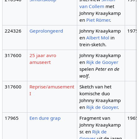
van Collem
met
Johnny Kraaykamp
en
Piet Römer
.
224326
Geprolongeerd
Johnny Kraaykamp
1975
en
Albert Mol
in
trein-sketch.
317600
25 jaar avro
Johnny Kraaykamp
amuseert
en
Rijk de Gooyer
spelen
Peter en de
wolf
.
317600
Reprise/amusement
Sketch van het
I
komische duo
Johnny Kraaykamp
en
Rijk de Gooyer
.
17965
Een dure grap
Fragment van
1965
Johnny Kraaykamp
sr. en
Rijk de
Gooyer
uit de jaren