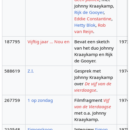
Johnny Kraaykamp,
Rijk de Gooyer
,
Eddie Constantine
,
Hetty Blok
,
Rob
van Reijn
.
187795
Vijftig jaar ... Nou en
Bevat een sketch
1973
van het duo Johnny
Kraaykamp en Rijk
de Gooyer.
588619
Z.I.
Gesprek met
1974
Johnny Kraaykamp
over
De vijf van de
vierdaagse
.
267759
1 op zondag
Filmfragment
Vijf
1974
van de Vierdaagse
met o.a. Johnny
Kraaykamp.
210548
Simonskoop
Interview
Simon
1975