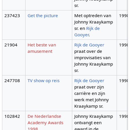
sr.
237423
Get the picture
Met optreden van
1998
Johnny Kraaykamp
sr. en
Rijk de
Gooyer
.
21904
Het beste van
Rijk de Gooyer
1998
amusement
praat over de
improvisaties van
Johnny Kraaykamp
sr.
247708
TV show op reis
Rijk de Gooyer
1998
praat over zijn
carrière en zijn
werk met Johnny
Kraaykamp sr.
102842
De Nederlandse
Johnny Kraaykamp
1998
Academy Awards
ontvangt een
1998
award in de