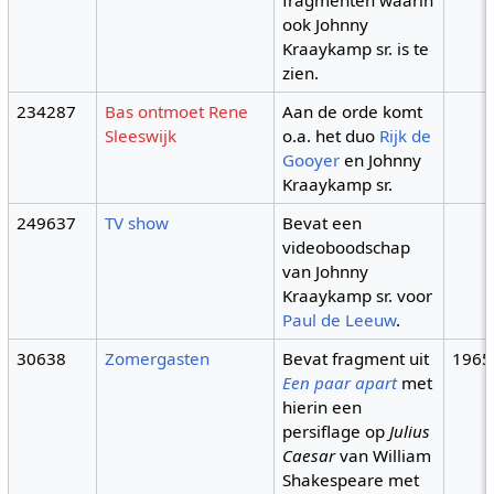
fragmenten waarin
ook Johnny
Kraaykamp sr. is te
zien.
234287
Bas ontmoet Rene
Aan de orde komt
Sleeswijk
o.a. het duo
Rijk de
Gooyer
en Johnny
Kraaykamp sr.
249637
TV show
Bevat een
videoboodschap
van Johnny
Kraaykamp sr. voor
Paul de Leeuw
.
30638
Zomergasten
Bevat fragment uit
1965
Een paar apart
met
hierin een
persiflage op
Julius
Caesar
van William
Shakespeare met