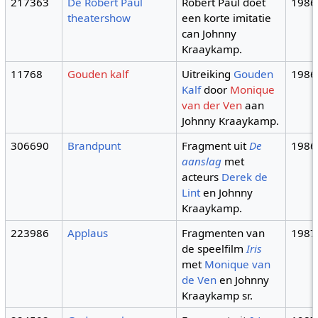
217363
De Robert Paul
Robert Paul doet
1986
theatershow
een korte imitatie
can Johnny
Kraaykamp.
11768
Gouden kalf
Uitreiking
Gouden
1986
Kalf
door
Monique
van der Ven
aan
Johnny Kraaykamp.
306690
Brandpunt
Fragment uit
De
1986
aanslag
met
acteurs
Derek de
Lint
en Johnny
Kraaykamp.
223986
Applaus
Fragmenten van
1987
de speelfilm
Iris
met
Monique van
de Ven
en Johnny
Kraaykamp sr.