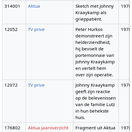
314001
Aktua
Sketch met Johnny
1978
Kraaykamp als
grieppatiënt.
12052
TV prive
Peter Hurkos
1978
demonstreert zijn
helderziendheid,
hij bevoelt de
portemonnaie van
Johnny Kraaykamp
en vertelt hem
over zijn operatie.
12072
TV prive
Johnny Kraaykamp
1978
geeft zijn reactie
op de belevenissen
van de familie Lutz
in hun behekste
huis.
176802
Aktua jaaroverzicht
Fragment uit Aktua
1978