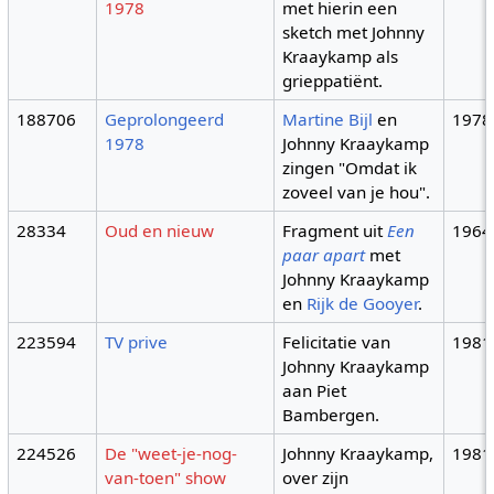
1978
met hierin een
sketch met Johnny
Kraaykamp als
grieppatiënt.
188706
Geprolongeerd
Martine Bijl
en
1978
1978
Johnny Kraaykamp
zingen "Omdat ik
zoveel van je hou".
28334
Oud en nieuw
Fragment uit
Een
1964
paar apart
met
Johnny Kraaykamp
en
Rijk de Gooyer
.
223594
TV prive
Felicitatie van
1981
Johnny Kraaykamp
aan Piet
Bambergen.
224526
De "weet-je-nog-
Johnny Kraaykamp,
1981
van-toen" show
over zijn