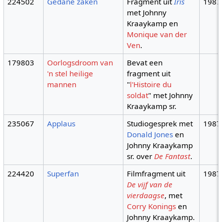
224502
Gedane zaken
Fragment uit
Iris
1987
met Johnny
Kraaykamp en
Monique van der
Ven
.
179803
Oorlogsdroom van
Bevat een
'n stel heilige
fragment uit
mannen
"
l'Histoire du
soldat
" met Johnny
Kraaykamp sr.
235067
Applaus
Studiogesprek met
1987
Donald Jones
en
Johnny Kraaykamp
sr. over
De Fantast
.
224420
Superfan
Filmfragment uit
1987
De vijf van de
vierdaagse
, met
Corry Konings
en
Johnny Kraaykamp.