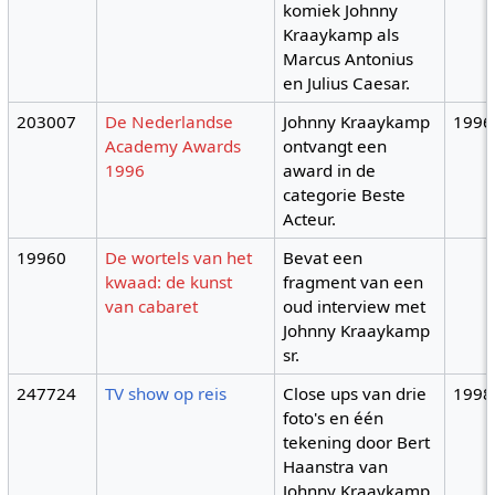
komiek Johnny
Kraaykamp als
Marcus Antonius
en Julius Caesar.
203007
De Nederlandse
Johnny Kraaykamp
1996
Academy Awards
ontvangt een
1996
award in de
categorie Beste
Acteur.
19960
De wortels van het
Bevat een
kwaad: de kunst
fragment van een
van cabaret
oud interview met
Johnny Kraaykamp
sr.
247724
TV show op reis
Close ups van drie
1998
foto's en één
tekening door Bert
Haanstra van
Johnny Kraaykamp