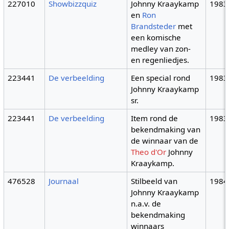
227010
Showbizzquiz
Johnny Kraaykamp
1983
en
Ron
Brandsteder
met
een komische
medley van zon-
en regenliedjes.
223441
De verbeelding
Een special rond
1983
Johnny Kraaykamp
sr.
223441
De verbeelding
Item rond de
1983
bekendmaking van
de winnaar van de
Theo d'Or
Johnny
Kraaykamp.
476528
Journaal
Stilbeeld van
1984
Johnny Kraaykamp
n.a.v. de
bekendmaking
winnaars