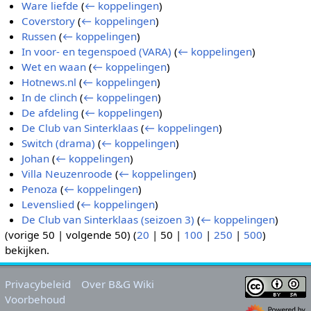
Ware liefde
(
← koppelingen
)
Coverstory
(
← koppelingen
)
Russen
(
← koppelingen
)
In voor- en tegenspoed (VARA)
(
← koppelingen
)
Wet en waan
(
← koppelingen
)
Hotnews.nl
(
← koppelingen
)
In de clinch
(
← koppelingen
)
De afdeling
(
← koppelingen
)
De Club van Sinterklaas
(
← koppelingen
)
Switch (drama)
(
← koppelingen
)
Johan
(
← koppelingen
)
Villa Neuzenroode
(
← koppelingen
)
Penoza
(
← koppelingen
)
Levenslied
(
← koppelingen
)
De Club van Sinterklaas (seizoen 3)
(
← koppelingen
)
(
vorige 50
|
volgende 50
) (
20
|
50
|
100
|
250
|
500
)
bekijken.
Privacybeleid
Over B&G Wiki
Voorbehoud