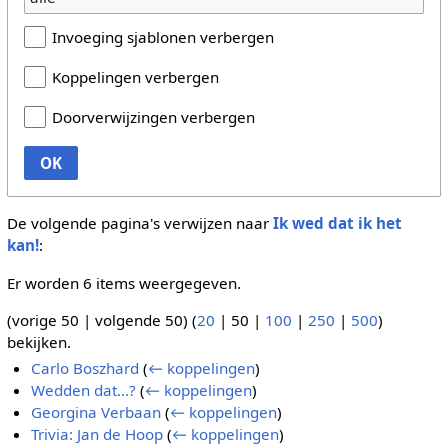
Invoeging sjablonen verbergen
Koppelingen verbergen
Doorverwijzingen verbergen
OK
De volgende pagina's verwijzen naar
Ik wed dat ik het
kan!
:
Er worden 6 items weergegeven.
(
vorige 50
|
volgende 50
) (
20
|
50
|
100
|
250
|
500
)
bekijken.
Carlo Boszhard
(
← koppelingen
)
Wedden dat...?
(
← koppelingen
)
Georgina Verbaan
(
← koppelingen
)
Trivia: Jan de Hoop
(
← koppelingen
)