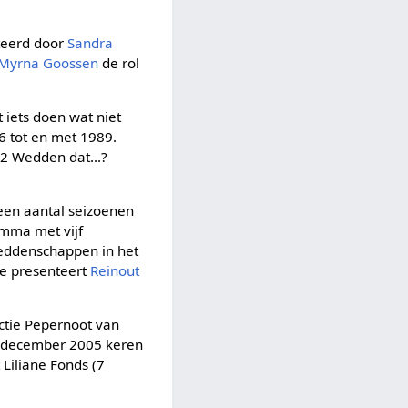
steerd door
Sandra
Myrna Goossen
de rol
 iets doen wat niet
6 tot en met 1989.
92 Wedden dat...?
een aantal seizoenen
ramma met vijf
weddenschappen in het
ze presenteert
Reinout
ctie Pepernoot van
 8 december 2005 keren
Liliane Fonds (7