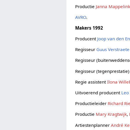
Productie
Janna Mappelin
AVRO
.
Makers 1992
Producent
Joop van den E
Regisseur
Guus Verstraete 
Regisseur (buitenwedden
Regisseur (tegenprestatie
Regie assistent
Ilona Will
Uitvoerend producent
Leo 
Productieleider
Richard Ri
Productie
Mary Kragtwijk
,
Artiestenplanner
André Ke