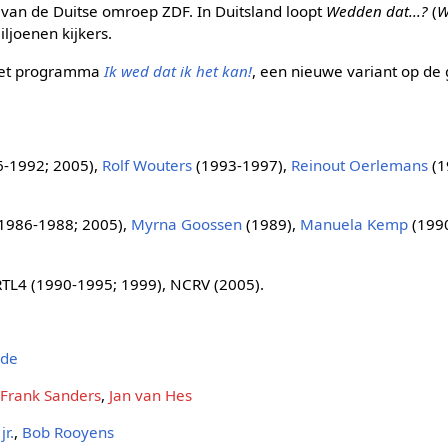
van de Duitse omroep ZDF. In Duitsland loopt
Wedden dat...?
(
W
iljoenen kijkers.
 het programma
Ik wed dat ik het kan!
, een nieuwe variant op de
-1992; 2005),
Rolf Wouters
(1993-1997),
Reinout Oerlemans
(1
1986-1988; 2005),
Myrna Goossen
(1989),
Manuela Kemp
(1990
RTL4 (1990-1995; 1999), NCRV (2005).
nde
,
Frank Sanders
,
Jan van Hes
jr.
,
Bob Rooyens