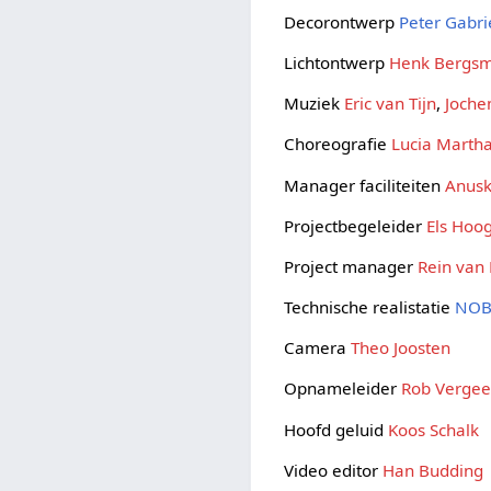
Decorontwerp
Peter Gabri
Lichtontwerp
Henk Bergs
Muziek
Eric van Tijn
,
Joche
Choreografie
Lucia Marth
Manager faciliteiten
Anus
Projectbegeleider
Els Hoo
Project manager
Rein van
Technische realistatie
NO
Camera
Theo Joosten
Opnameleider
Rob Vergee
Hoofd geluid
Koos Schalk
Video editor
Han Budding