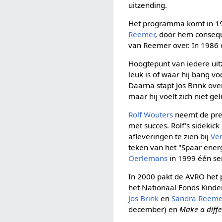
uitzending.
Het programma komt in 1
Reemer
, door hem conseq
van Reemer over. In 1986 
Hoogtepunt van iedere uitz
leuk is of waar hij bang v
Daarna stapt Jos Brink ove
maar hij voelt zich niet g
Rolf Wouters
neemt de pre
met succes. Rolf's sidekic
afleveringen te zien bij
Ve
teken van het "Spaar ener
Oerlemans
in 1999 één se
In 2000 pakt de AVRO het 
het Nationaal Fonds Kinde
Jos Brink
en
Sandra Reeme
december) en
Make a diff