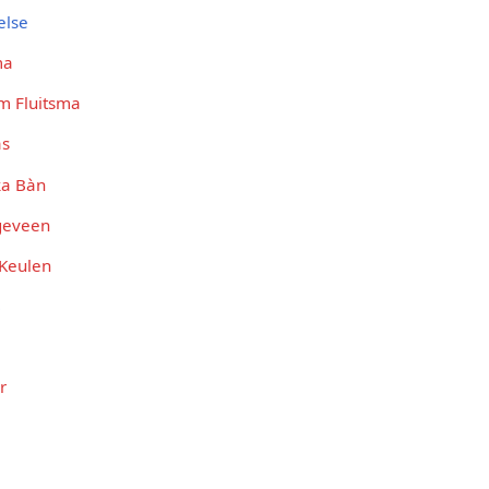
else
ma
m Fluitsma
as
ka Bàn
geveen
 Keulen
B
r