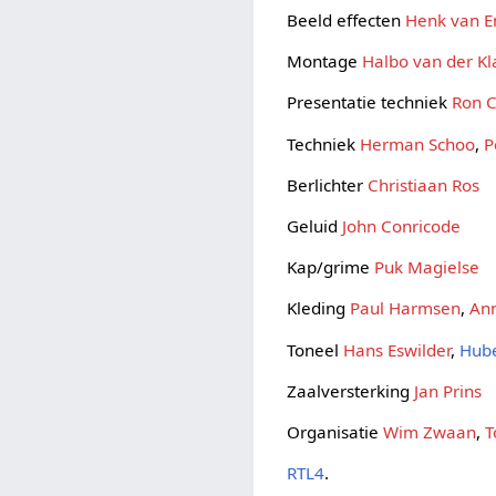
Beeld effecten
Henk van 
Montage
Halbo van der K
Presentatie techniek
Ron C
Techniek
Herman Schoo
,
P
Berlichter
Christiaan Ros
Geluid
John Conricode
Kap/grime
Puk Magielse
Kleding
Paul Harmsen
,
An
Toneel
Hans Eswilder
,
Hube
Zaalversterking
Jan Prins
Organisatie
Wim Zwaan
,
T
RTL4
.