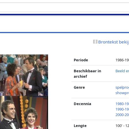
Brontekst beki
Periode
1986-19
Beschikbaar in
Beeld e
archief
Genre
spelpr
showp
Decennia
1980-19
1990-19
2000-20
Lengte
100' - 1