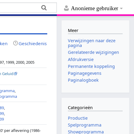
Anonieme gebruiker
Meer
Verwijzingen naar deze
jken
Geschiedenis
pagina
Gerelateerde wijzigingen
Afdrukversie
97, 1999, 2000, 2005
Permanente koppeling
Paginagegevens
n Geluid
Paginalogboek
ogramma
,
rogramma
Categorieën
89
,
99
,
Productie
09
Spelprogramma
20' per aflevering (1986-
Showprogramma