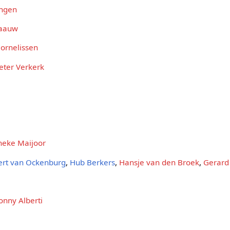
Engen
laauw
ornelissen
eter Verkerk
neke Maijoor
rt van Ockenburg
,
Hub Berkers
,
Hansje van den Broek
,
Gerard
onny Alberti