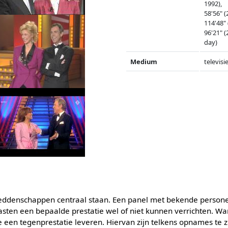
1992),
58'56" (
114'48" 
96'21" 
day)
Medium
televisi
denschappen centraal staan. Een panel met bekende persone
ten een bepaalde prestatie wel of niet kunnen verrichten. W
 een tegenprestatie leveren. Hiervan zijn telkens opnames te z