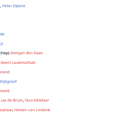
k
,
Peter Eijkens
nde
jr.
schap)
Keesjan den Daas
)
Geert Lautenschutz
ebrand
Dijkgraaf
etveld
Lisa de Bruin
,
Taco Ketelaar
sselaar
,
Heleen van Lindonk