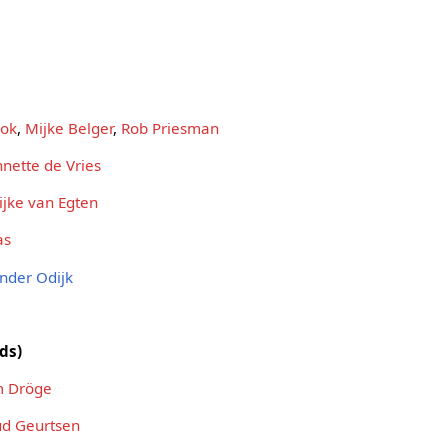
hok
,
Mijke Belger
,
Rob Priesman
nette de Vries
ijke van Egten
as
nder Odijk
ds)
 Dröge
d Geurtsen