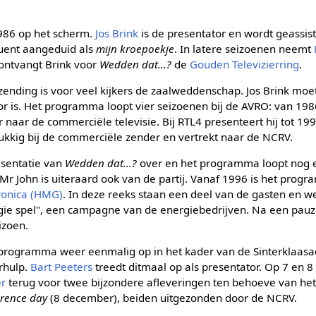
986 op het scherm.
Jos Brink
is de presentator en wordt geassi
uent aangeduid als
mijn kroepoekje
. In latere seizoenen neemt
ontvangt Brink voor
Wedden dat...?
de
Gouden Televizierring
.
ending is voor veel kijkers de zaalweddenschap. Jos Brink moet
oor is. Het programma loopt vier seizoenen bij de AVRO: van 198
r naar de commerciële televisie. Bij RTL4 presenteert hij tot 19
elukkig bij de commerciële zender en vertrekt naar de NCRV.
sentatie van
Wedden dat...?
over en het programma loopt nog 
k Mr John is uiteraard ook van de partij. Vanaf 1996 is het prog
ronica (HMG)
. In deze reeks staan een deel van de gasten en 
gie spel", een campagne van de energiebedrijven. Na een pau
izoen.
programma weer eenmalig op in het kader van de Sinterklaasa
rhulp.
Bart Peeters
treedt ditmaal op als presentator. Op 7 en
r
terug voor twee bijzondere afleveringen ten behoeve van het 
erence day
(8 december), beiden uitgezonden door de NCRV.