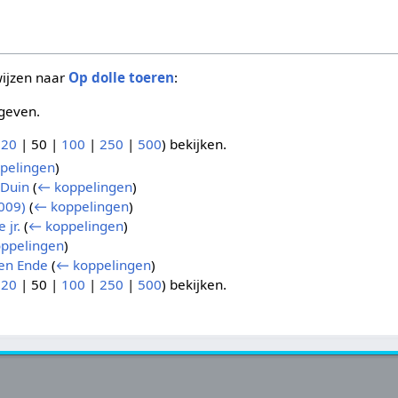
wijzen naar
Op dolle toeren
:
geven.
(
20
|
50
|
100
|
250
|
500
) bekijken.
pelingen
)
 Duin
(
← koppelingen
)
2009)
(
← koppelingen
)
 jr.
(
← koppelingen
)
ppelingen
)
en Ende
(
← koppelingen
)
(
20
|
50
|
100
|
250
|
500
) bekijken.