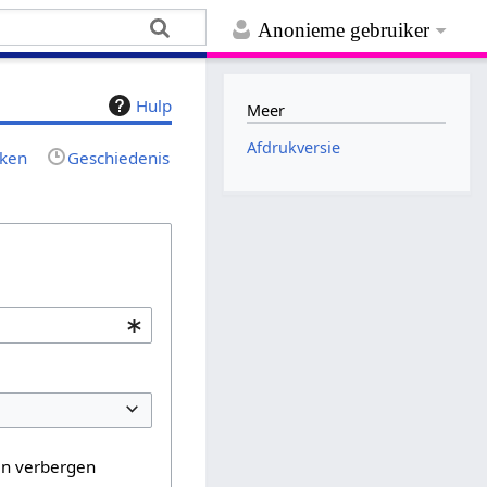
Anonieme gebruiker
Hulp
Meer
Afdrukversie
jken
Geschiedenis
en verbergen