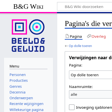
B&G Wiki
Pagina's die ve
Pagina
Overleg
←
Op dolle toeren
Verwijzingen naar d
Pagina:
Menu
Personen
Producties
Naamruimte:
Genres
Decennia
alle
Onderwerpen
Recente wijzigingen
Invoeging sjablone
Willekeurige pagina