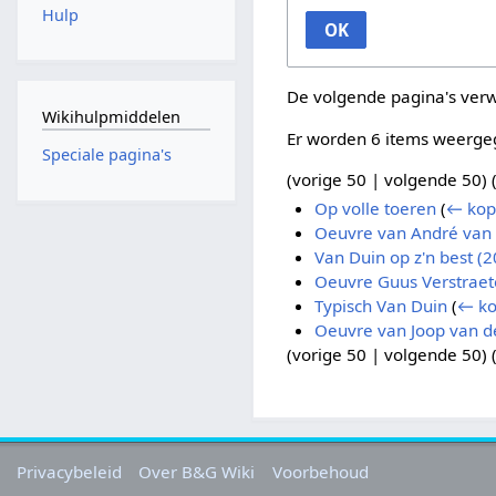
Hulp
OK
De volgende pagina's ver
Wikihulpmiddelen
Er worden 6 items weerge
Speciale pagina's
(
vorige 50
|
volgende 50
) 
Op volle toeren
(
← kop
Oeuvre van André van
Van Duin op z'n best (
Oeuvre Guus Verstraete
Typisch Van Duin
(
← ko
Oeuvre van Joop van d
(
vorige 50
|
volgende 50
) 
Privacybeleid
Over B&G Wiki
Voorbehoud