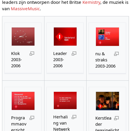
leaders zijn ontworpen door het Britse
Kemistry
, de muziek is
van
MassiveMusic
.
Klok
Leader
nu &
2003-
2003-
straks
2006
2006
2003-2006
Herhali
Progra
Kerstlea
ng van
mmaov
der
Netwerk
erzicht
(waxinelicht