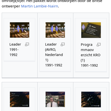
omroep(st)er. Het pakket wordt ontworpen door de Britse
ontwerper
Martin Lambie-Nairn
.
Leader
Leader
Progra
1991-
(AVRO,
mmaov
1992
Nederland
erzicht KRO
1)
(1)
1991-1992
1991-1992