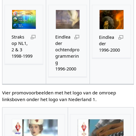
Straks
Eindlea
Eindlea
op NL1,
der
der
2 & 3
ochtendpro
1996-2000
1998-1999
grammerin
g
1996-2000
Vier promovoorbeelden met het logo van de omroep
linksboven onder het logo van Nederland 1.