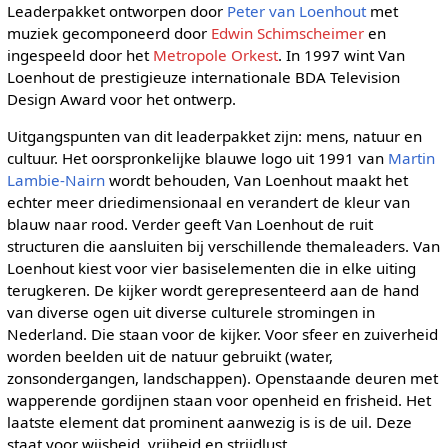
Leaderpakket ontworpen door
Peter van Loenhout
met
muziek gecomponeerd door
Edwin Schimscheimer
en
ingespeeld door het
Metropole Orkest
. In 1997 wint Van
Loenhout de prestigieuze internationale BDA Television
Design Award voor het ontwerp.
Uitgangspunten van dit leaderpakket zijn: mens, natuur en
cultuur. Het oorspronkelijke blauwe logo uit 1991 van
Martin
Lambie-Nairn
wordt behouden, Van Loenhout maakt het
echter meer driedimensionaal en verandert de kleur van
blauw naar rood. Verder geeft Van Loenhout de ruit
structuren die aansluiten bij verschillende themaleaders. Van
Loenhout kiest voor vier basiselementen die in elke uiting
terugkeren. De kijker wordt gerepresenteerd aan de hand
van diverse ogen uit diverse culturele stromingen in
Nederland. Die staan voor de kijker. Voor sfeer en zuiverheid
worden beelden uit de natuur gebruikt (water,
zonsondergangen, landschappen). Openstaande deuren met
wapperende gordijnen staan voor openheid en frisheid. Het
laatste element dat prominent aanwezig is is de uil. Deze
staat voor wijsheid, vrijheid en strijdlust