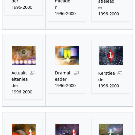
der
mleade
atielead
1996-2000
r
er
1996-2000
1996-2000
Actualit
Dramal
Kerstlea
eitenlea
eader
der
der
1996-2000
1996-2000
1996-2000