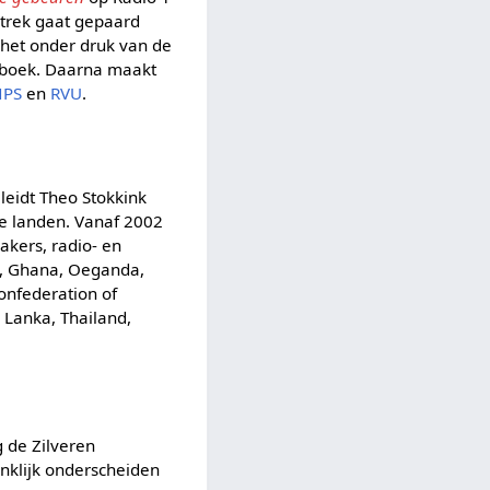
ertrek gaat gepaard
 het onder druk van de
 boek. Daarna maakt
NPS
en
RVU
.
leidt Theo Stokkink
e landen. Vanaf 2002
akers, radio- en
ië, Ghana, Oeganda,
Confederation of
i Lanka, Thailand,
g de Zilveren
nklijk onderscheiden