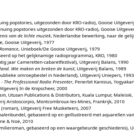
uing popstories, uitgezonden door KRO-radio), Gooise Uitgeveri
inuing popstories uitgezonden door KRO-radio), Gooise Uitgever
enis van de lichte muziek
, Nederlandse bewerking, naar de geli
e, Gooise Uitgeverij, 1977
d Romance
, Unieboek/De Gooise Uitgeverij, 1979
eerd op het gelijknamige radioprogramma), KRO, 1980
intig jaar Cameretten-cabaretfestival), Uitgeverij Balans, 1990
rland. Wie maken en breken de kunst
, Uitgeverij Balans, 1989
 publieke omroepbestel in Nederland), Uitgeverij Uniepers, 199
 - The Professional Radio Presenter
, Penerbit Kanisius, Yogyakar
itgeverij In de Knipscheer, 2000
ism
, Utusan Publications & Distributors, Kuala Lumpur, Maleisië
rij Aristoscorpio, Montcombroux-les-Mines, Frankrijk, 2010
d
(roman), Uitgeverij Free Musketeers, 2007
halenbundel, gebaseerd op en geïllustreerd met aquarellen va
aine & Noë, 2010
amilieroman, gebaseerd op een waargebeurde geschiedenis), Ui