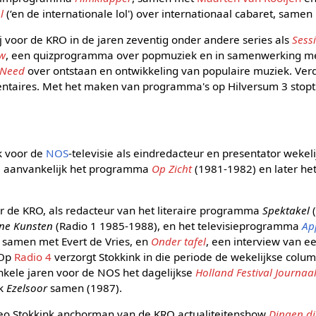
l
(‘en de internationale lol') over internationaal cabaret, samen
ij voor de KRO in de jaren zeventig onder andere series als
Sess
ow
, een quizprogramma over popmuziek en in samenwerking me
 Need
over ontstaan en ontwikkeling van populaire muziek. Ver
taires. Met het maken van programma's op Hilversum 3 stopt h
k voor de
NOS
-televisie als eindredacteur en presentator wekel
 aanvankelijk het programma
Op Zicht
(1981-1982) en later h
ar de KRO, als redacteur van het literaire programma
Spektakel
ne Kunsten
(Radio 1 1985-1988), en het televisieprogramma
Ap
samen met Evert de Vries, en
Onder tafel
, een interview van e
 Op
Radio 4
verzorgt Stokkink in die periode de wekelijkse colu
enkele jaren voor de NOS het dagelijkse
Holland Festival Journaa
ek
Ezelsoor
samen (1987).
heo Stokkink anchorman van de KRO actualiteitenshow
Dingen d