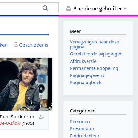
Anonieme gebruiker
Meer
Verwijzingen naar deze
jken
Geschiedenis
pagina
Gerelateerde wijzigingen
Afdrukversie
Permanente koppeling
Paginagegevens
Paginalogboek
Categorieën
Theo Stokkink in
Personen
De-O-show
(1975)
Presentator
Eindredacteur