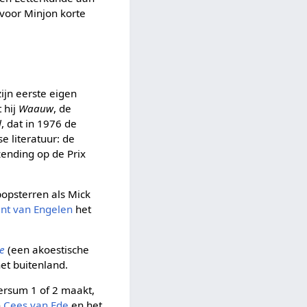
 voor Minjon korte
ijn eerste eigen
t hij
Waauw
, de
l
, dat in 1976 de
 literatuur: de
ending op de Prix
popsterren als Mick
ent van Engelen
het
e
(een akoestische
het buitenland.
versum 1 of 2 maakt,
n
Cees van Ede
en het