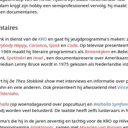
dam krijgt zijn hobby een semiprofessioneel vervolg; hij maakt
en documentaires.
taires
nk in dienst van de
KRO
en gaat hij jeugdprogramma's maken: z
rybody Happy
,
Carionca
,
Sjook
en
Coda
. Op televisie presenteer
 1969 maakt hij literaire programma’s als
Binnenkijken
en
Babe
int,
Spektakel
en
Howl
, een documentaireserie over Amerikaanse
omedian Lenny Bruce wordt in 1975 gekozen als Nederlandse inz
t hij
De Theo Stokkink show
met interviews en informatie over 
John en vele anderen. Ook presenteert hij afwisselend met
Vinc
Eldoradio
.
halla
(op woensdagavond over popcultuur) en
Walhalla Symfoni
nd) worden veel beluisterd. De laatste heeft zelfs luisteraars in 
ma's die hij in de jaren zeventig en tachtig voor de KRO op Hil
t filmprogramma
Filmklapper
, samen met
Maarten van Rooijen
e