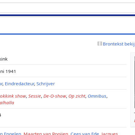
Brontekst beki
kink
uni 1941
or
,
Eindredacteur
,
Schrijver
tokkink show
,
Sessie
,
De-O-show
,
Op zicht
,
Omnibus
,
alhalla
4
an Engelen
,
Maarten van Rooijen
,
Cees van Ede
,
Jacques