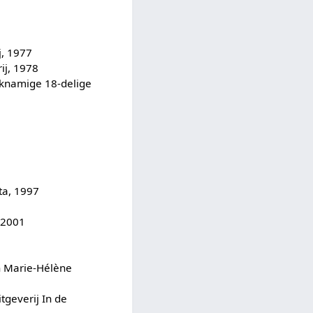
j, 1977
ij, 1978
jknamige 18-delige
3
ta, 1997
, 2001
n Marie-Hélène
tgeverij In de