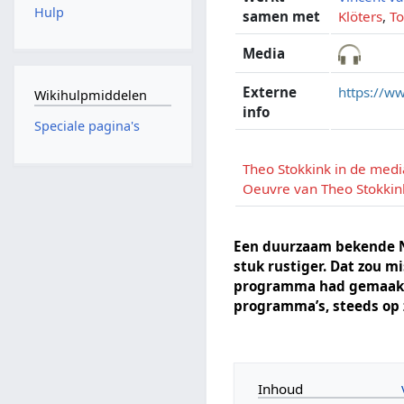
Hulp
samen met
Klöters
,
T
Media
Externe
https://ww
Wikihulpmiddelen
info
Speciale pagina's
Theo Stokkink in de medi
Oeuvre van Theo Stokkin
Een duurzaam bekende Ne
stuk rustiger. Dat zou m
programma had gemaakt. G
programma’s, steeds op 
Inhoud