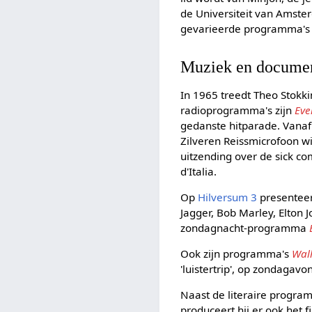
de Universiteit van Amster
gevarieerde programma's 
Muziek en documen
In 1965 treedt Theo Stokki
radioprogramma's zijn
Eve
gedanste hitparade. Vanaf
Zilveren Reissmicrofoon w
uitzending over de sick c
d'Italia.
Op
Hilversum 3
presenteer
Jagger, Bob Marley, Elton 
zondagnacht-programma
Ook zijn programma's
Wal
'luistertrip', op zondagavo
Naast de literaire program
produceert hij er ook he