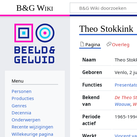
B&G Wiki
Theo Stokkink
Pagina
Overleg
Naam
Theo Stok
Geboren
Venlo, 2 j
Menu
Functies
Presentat
Personen
Bekend
De Theo S
Producties
van
Waauw
,
W
Genres
Decennia
Periode
1965-199
Onderwerpen
actief
Recente wijzigingen
Willekeurige pagina
Werkt
Vincent v