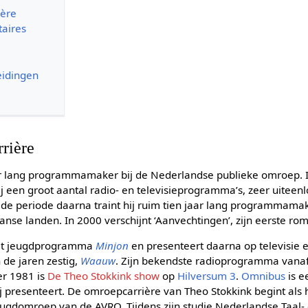
ière
aires
eidingen
rrière
aar lang programmamaker bij de Nederlandse publieke omroep. I
j een groot aantal radio- en televisieprogramma’s, zeer uitee
 de periode daarna traint hij ruim tien jaar lang programmamak
aanse landen. In 2000 verschijnt ‘Aanvechtingen’, zijn eerste ro
 het jeugdprogramma
Minjon
en presenteert daarna op televisie 
de jaren zestig,
Waauw
. Zijn bekendste radioprogramma vanaf
er 1981 is
De Theo Stokkink show
op
Hilversum 3
.
Omnibus
is e
 presenteert. De omroepcarrière van Theo Stokkink begint als hij
jeugdomroep van de AVRO. Tijdens zijn studie Nederlandse Taal-