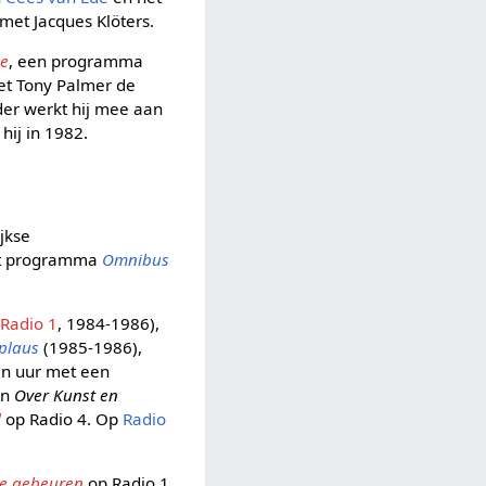
 met Jacques Klöters.
ie
, een programma
t Tony Palmer de
der werkt hij mee aan
ij in 1982.
ijkse
et programma
Omnibus
(
Radio 1
, 1984-1986),
plaus
(1985-1986),
en uur met een
mn
Over Kunst en
l
op Radio 4. Op
Radio
ie gebeuren
op Radio 1