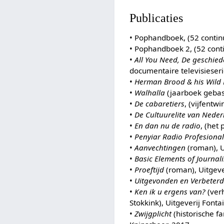
Publicaties
• Pophandboek, (52 contin
• Pophandboek 2, (52 cont
•
All You Need, De geschied
documentaire televisieseri
•
Herman Brood & his Wil
•
Walhalla
(jaarboek gebas
•
De cabaretiers
, (vijfentw
•
De Cultuurelite van Nede
•
En dan nu de radio
, (het
•
Penyiar Radio Profesional
•
Aanvechtingen
(roman), U
•
Basic Elements of Journal
•
Proeftijd
(roman), Uitgeve
•
Uitgevonden en Verbeter
•
Ken ik u ergens van?
(ver
Stokkink), Uitgeverij Font
•
Zwijgplicht
(historische f