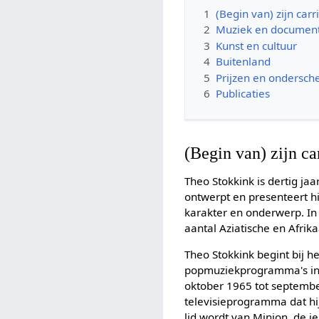
1
(Begin van) zijn carr
2
Muziek en document
3
Kunst en cultuur
4
Buitenland
5
Prijzen en ondersch
6
Publicaties
(Begin van) zijn ca
Theo Stokkink is dertig j
ontwerpt en presenteert hi
karakter en onderwerp. In
aantal Aziatische en Afrik
Theo Stokkink begint bij
popmuziekprogramma's in 
oktober 1965 tot septemb
televisieprogramma dat hij
lid wordt van Minjon, de 