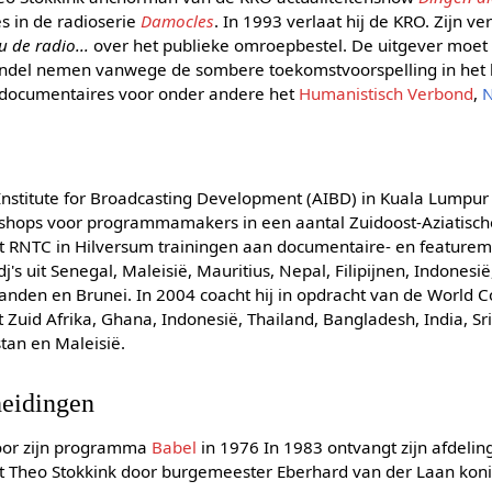
s in de radioserie
Damocles
. In 1993 verlaat hij de KRO. Zijn v
u de radio...
over het publieke omroepbestel. De uitgever moet
andel nemen vanwege de sombere toekomstvoorspelling in het
n documentaires voor onder andere het
Humanistisch Verbond
,
Institute for Broadcasting Development (AIBD) in Kuala Lumpur 
shops voor programmamakers in een aantal Zuidoost-Aziatisch
het RNTC in Hilversum trainingen aan documentaire- en featurem
dj's uit Senegal, Maleisië, Mauritius, Nepal, Filipijnen, Indones
ilanden en Brunei. In 2004 coacht hij in opdracht van de World 
 Zuid Afrika, Ghana, Indonesië, Thailand, Bangladesh, India, Sr
stan en Maleisië.
heidingen
voor zijn programma
Babel
in 1976 In 1983 ontvangt zijn afdelin
t Theo Stokkink door burgemeester Eberhard van der Laan koni