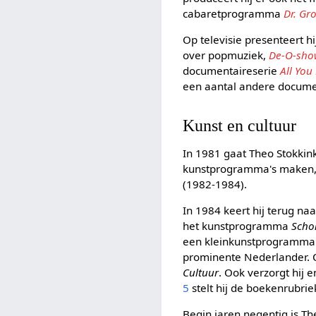
cabaretprogramma
Dr. Gro
Op televisie presenteert h
over popmuziek,
De-O-sh
documentaireserie
All You
een aantal andere documen
Kunst en cultuur
In 1981 gaat Theo Stokkin
kunstprogramma's maken,
(1982-1984).
In 1984 keert hij terug na
het kunstprogramma
Scho
een kleinkunstprogramma 
prominente Nederlander.
Cultuur
. Ook verzorgt hij 
5
stelt hij de boekenrubri
Begin jaren negentig is T