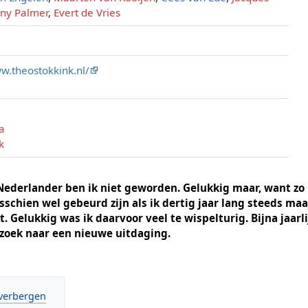
ony Palmer
,
Evert de Vries
w.theostokkink.nl/
a
k
derlander ben ik niet geworden. Gelukkig maar, want zo l
isschien wel gebeurd zijn als ik dertig jaar lang steeds ma
elukkig was ik daarvoor veel te wispelturig. Bijna jaarli
zoek naar een nieuwe uitdaging.