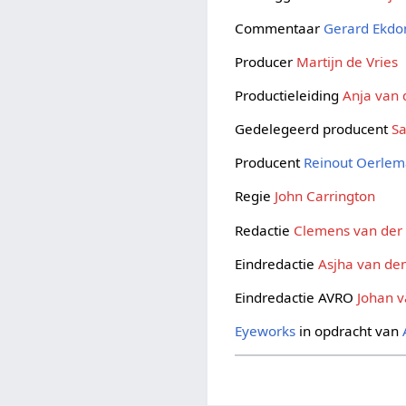
Commentaar
Gerard Ekd
Producer
Martijn de Vries
Productieleiding
Anja van 
Gedelegeerd producent
S
Producent
Reinout Oerle
Regie
John Carrington
Redactie
Clemens van der 
Eindredactie
Asjha van de
Eindredactie AVRO
Johan v
Eyeworks
in opdracht van