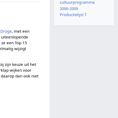
cultuurprogramma
2000-2009
Productielijst T
 Dröge
, met een
5 uiteenlopende
n ze een Top 15
lmatig wijzigt
ij zijn keuze uit het
klap wijken voor
n daarop dan ook niet