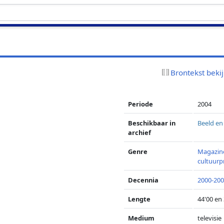
Brontekst beki
Periode
2004
Beschikbaar in
Beeld en
archief
Genre
Magazin
cultuur
Decennia
2000-20
Lengte
44'00 en
Medium
televisie