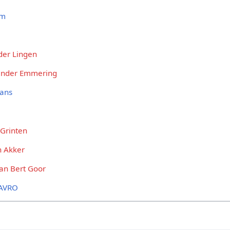
om
der Lingen
ander Emmering
mans
Grinten
n Akker
an Bert Goor
AVRO