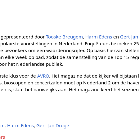
, gepresenteerd door
Tooske Breugem
,
Harm Edens
en
Gert-Jan
populairste voorstellingen in Nederland. Enquêteurs bezoeken 2
de bezoekers om een waarderingscijfer. Op basis hiervan stelle
 elke week op pad, zodat de samenstelling van de Top 15 rege
or het Nederlandse publiek.
rste klus voor de
AVRO
. Het magazine dat de kijker wil bijstaan b
s, bioscopen en concertzalen moet op Nederland 2 om de haver
 zien is, slaat het nauwelijks aan. Het magazine keert het seizoe
em
,
Harm Edens
,
Gert-Jan Dröge
ers