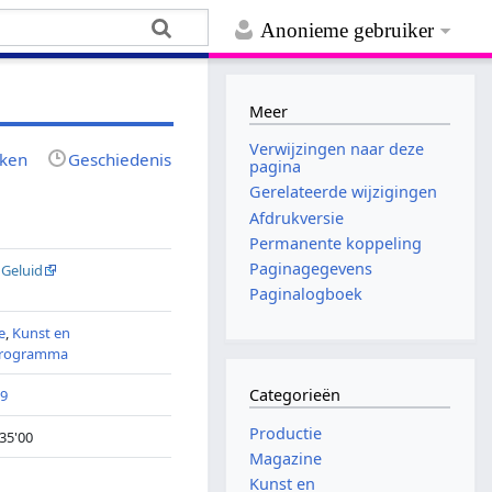
Anonieme gebruiker
Meer
Verwijzingen naar deze
jken
Geschiedenis
pagina
Gerelateerde wijzigingen
Afdrukversie
Permanente koppeling
Paginagegevens
 Geluid
Paginalogboek
e
,
Kunst en
programma
Categorieën
09
Productie
 35'00
Magazine
Kunst en