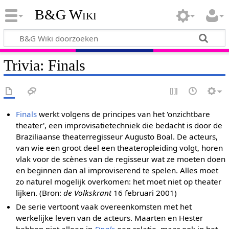
B&G Wiki
Trivia: Finals
Finals
werkt volgens de principes van het 'onzichtbare
theater', een improvisatietechniek die bedacht is door de
Braziliaanse theaterregisseur Augusto Boal. De acteurs,
van wie een groot deel een theateropleiding volgt, horen
vlak voor de scènes van de regisseur wat ze moeten doen
en beginnen dan al improviserend te spelen. Alles moet
zo naturel mogelijk overkomen: het moet niet op theater
lijken. (Bron:
de Volkskrant
16 februari 2001)
De serie vertoont vaak overeenkomsten met het
werkelijke leven van de acteurs. Maarten en Hester
hebben niet alleen in
Finals
een relatie, maar ook in het