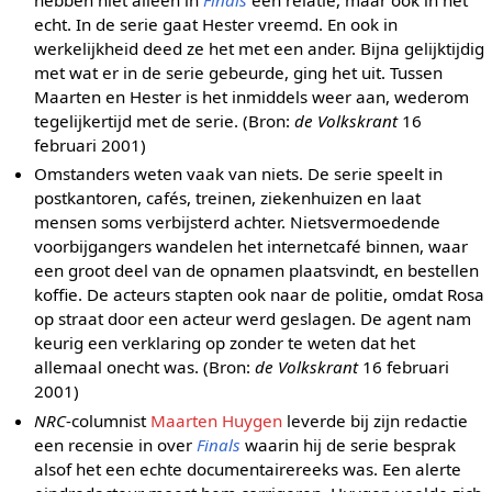
echt. In de serie gaat Hester vreemd. En ook in
werkelijkheid deed ze het met een ander. Bijna gelijktijdig
met wat er in de serie gebeurde, ging het uit. Tussen
Maarten en Hester is het inmiddels weer aan, wederom
tegelijkertijd met de serie. (Bron:
de Volkskrant
16
februari 2001)
Omstanders weten vaak van niets. De serie speelt in
postkantoren, cafés, treinen, ziekenhuizen en laat
mensen soms verbijsterd achter. Nietsvermoedende
voorbijgangers wandelen het internetcafé binnen, waar
een groot deel van de opnamen plaatsvindt, en bestellen
koffie. De acteurs stapten ook naar de politie, omdat Rosa
op straat door een acteur werd geslagen. De agent nam
keurig een verklaring op zonder te weten dat het
allemaal onecht was. (Bron:
de Volkskrant
16 februari
2001)
NRC
-columnist
Maarten Huygen
leverde bij zijn redactie
een recensie in over
Finals
waarin hij de serie besprak
alsof het een echte documentairereeks was. Een alerte