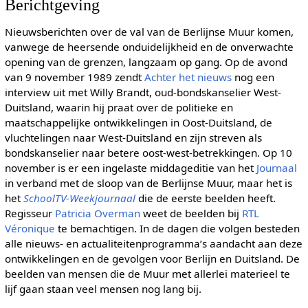
Berichtgeving
Nieuwsberichten over de val van de Berlijnse Muur komen,
vanwege de heersende onduidelijkheid en de onverwachte
opening van de grenzen, langzaam op gang. Op de avond
van 9 november 1989 zendt
Achter het nieuws
nog een
interview uit met Willy Brandt, oud-bondskanselier West-
Duitsland, waarin hij praat over de politieke en
maatschappelijke ontwikkelingen in Oost-Duitsland, de
vluchtelingen naar West-Duitsland en zijn streven als
bondskanselier naar betere oost-west-betrekkingen. Op 10
november is er een ingelaste middageditie van het
Journaal
in verband met de sloop van de Berlijnse Muur, maar het is
het
SchoolTV-Weekjournaal
die de eerste beelden heeft.
Regisseur
Patricia Overman
weet de beelden bij
RTL
Véronique
te bemachtigen. In de dagen die volgen besteden
alle nieuws- en actualiteitenprogramma’s aandacht aan deze
ontwikkelingen en de gevolgen voor Berlijn en Duitsland. De
beelden van mensen die de Muur met allerlei materieel te
lijf gaan staan veel mensen nog lang bij.