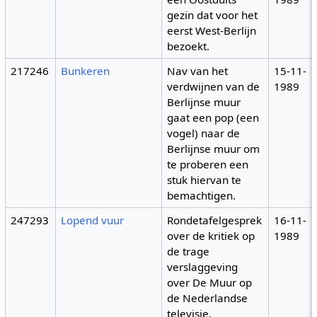
gezin dat voor het
eerst West-Berlijn
bezoekt.
217246
Bunkeren
Nav van het
15-11-
verdwijnen van de
1989
Berlijnse muur
gaat een pop (een
vogel) naar de
Berlijnse muur om
te proberen een
stuk hiervan te
bemachtigen.
247293
Lopend vuur
Rondetafelgesprek
16-11-
over de kritiek op
1989
de trage
verslaggeving
over De Muur op
de Nederlandse
televisie.