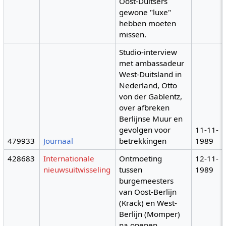
Oost-Duitsers
gewone "luxe"
hebben moeten
missen.
Studio-interview
met ambassadeur
West-Duitsland in
Nederland, Otto
von der Gablentz,
over afbreken
Berlijnse Muur en
gevolgen voor
11-11-
479933
Journaal
betrekkingen
1989
428683
Internationale
Ontmoeting
12-11-
nieuwsuitwisseling
tussen
1989
burgemeesters
van Oost-Berlijn
(Krack) en West-
Berlijn (Momper)
na openen