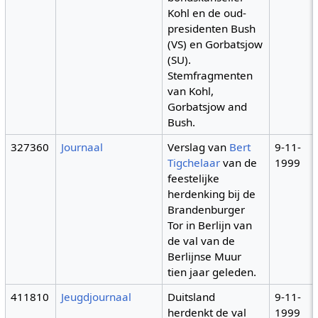
Kohl en de oud-
presidenten Bush
(VS) en Gorbatsjow
(SU).
Stemfragmenten
van Kohl,
Gorbatsjow and
Bush.
327360
Journaal
Verslag van
Bert
9-11-
Tigchelaar
van de
1999
feestelijke
herdenking bij de
Brandenburger
Tor in Berlijn van
de val van de
Berlijnse Muur
tien jaar geleden.
411810
Jeugdjournaal
Duitsland
9-11-
herdenkt de val
1999