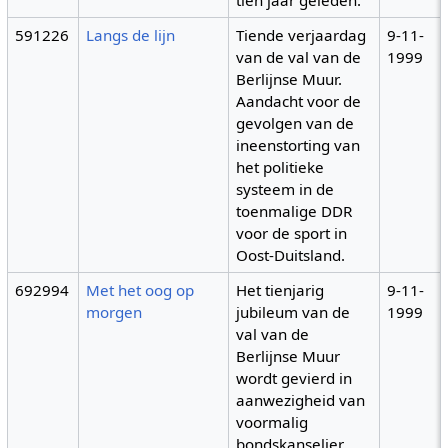
591226
Langs de lijn
Tiende verjaardag
9-11-
van de val van de
1999
Berlijnse Muur.
Aandacht voor de
gevolgen van de
ineenstorting van
het politieke
systeem in de
toenmalige DDR
voor de sport in
Oost-Duitsland.
692994
Met het oog op
Het tienjarig
9-11-
morgen
jubileum van de
1999
val van de
Berlijnse Muur
wordt gevierd in
aanwezigheid van
voormalig
bondskanselier