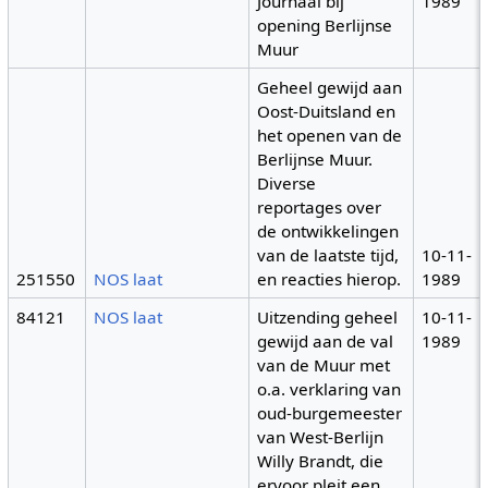
Journaal bij
1989
opening Berlijnse
Muur
Geheel gewijd aan
Oost-Duitsland en
het openen van de
Berlijnse Muur.
Diverse
reportages over
de ontwikkelingen
van de laatste tijd,
10-11-
251550
NOS laat
en reacties hierop.
1989
84121
NOS laat
Uitzending geheel
10-11-
gewijd aan de val
1989
van de Muur met
o.a. verklaring van
oud-burgemeester
van West-Berlijn
Willy Brandt, die
ervoor pleit een