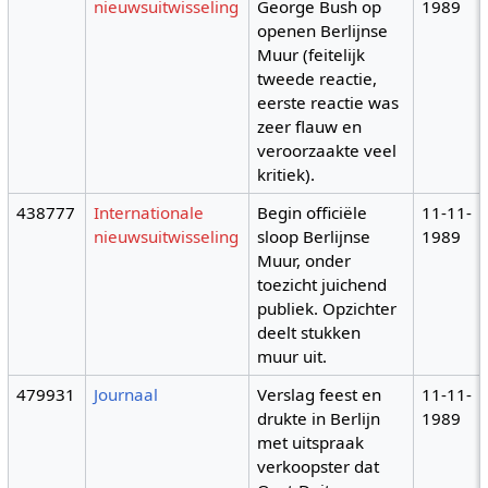
nieuwsuitwisseling
George Bush op
1989
openen Berlijnse
Muur (feitelijk
tweede reactie,
eerste reactie was
zeer flauw en
veroorzaakte veel
kritiek).
438777
Internationale
Begin officiële
11-11-
nieuwsuitwisseling
sloop Berlijnse
1989
Muur, onder
toezicht juichend
publiek. Opzichter
deelt stukken
muur uit.
479931
Journaal
Verslag feest en
11-11-
drukte in Berlijn
1989
met uitspraak
verkoopster dat