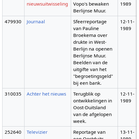
nieuwsuitwisseling
Vopo's bewaken
1989
Berlijnse Muur.
479930
Journaal
Sfeerreportage
12-11-
van Pauline
1989
Broekema over
drukte in West-
Berlijn na openen
Berlijnse Muur.
Beelden van de
uitgifte van het
"begroetingsgeld"
bij een bank.
310035
Achter het nieuws
Terugblik op
12-11-
ontwikkelingen in
1989
Oost-Duitsland
van de afgelopen
week.
252640
Televizier
Reportage van
13-11-
een Oostduits
1989