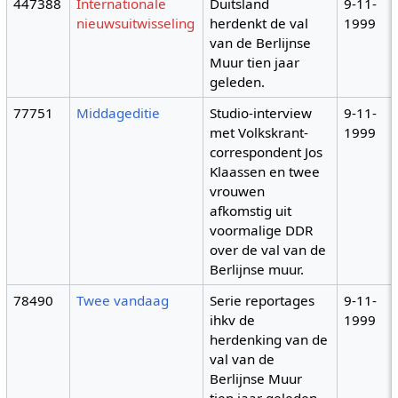
447388
Internationale
Duitsland
9-11-
nieuwsuitwisseling
herdenkt de val
1999
van de Berlijnse
Muur tien jaar
geleden.
77751
Middageditie
Studio-interview
9-11-
met Volkskrant-
1999
correspondent Jos
Klaassen en twee
vrouwen
afkomstig uit
voormalige DDR
over de val van de
Berlijnse muur.
78490
Twee vandaag
Serie reportages
9-11-
ihkv de
1999
herdenking van de
val van de
Berlijnse Muur
tien jaar geleden.