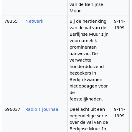
van de Berlijnse
Muur.
78355
Netwerk
Bij de herdenking
9-11-
van de val van de
1999
Berlijnse Muur zijn
voornamelijk
prominenten
aanwezig. De
verwachte
honderdduizend
bezoekers in
Berlijn kwamen
niet opdagen voor
de
feestelijkheden.
696037
Radio 1 journaal
Deel acht uit een
9-11-
negendelige serie
1999
over de val van de
Berlijnse Muur. In