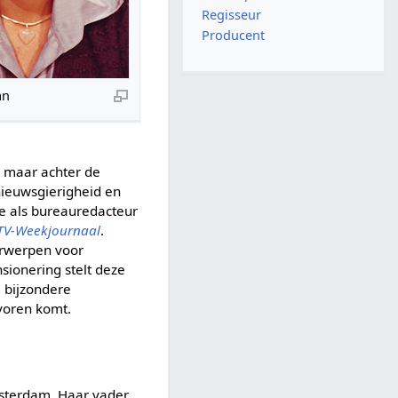
Regisseur
Producent
an
, maar achter de
ieuwsgierigheid en
de als bureauredacteur
TV-Weekjournaal
.
derwerpen voor
nsionering stelt deze
. bijzondere
voren komt.
msterdam. Haar vader