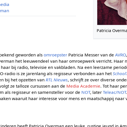
media
erman
Patricia Overm
ze bekend geworden als
omroepster
Patricia Messer van de
AVRO
Overman het leeuwendeel van haar omroepwerk verricht. Haar n
haar bij radio, televisie en vakbladen. Na een leerzame perio
O-radio is ze jarenlang als regisseur verbonden aan het
School
en bij het opzetten van
RTL Nieuws
, schrijft ze over diverse on
volgt ze talloze cursussen aan de
Media Academie
. Tot haar pe
om als regisseur en samensteller voor de
NOT
, later
Teleac/NOT
maken waaruit haar interesse voor mens en maatschappij naar 
 kinderen heeft Patricia Overman een leuke, rustige jeugd in A