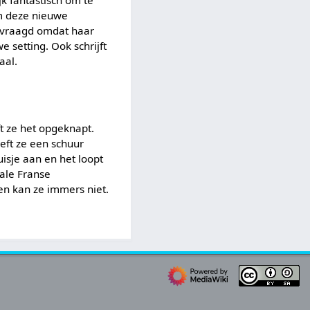
jk fantastisch om te
om deze nieuwe
gevraagd omdat haar
e setting. Ook schrijft
aal.
ft ze het opgeknapt.
eft ze een schuur
isje aan en het loopt
ale Franse
ten kan ze immers niet.