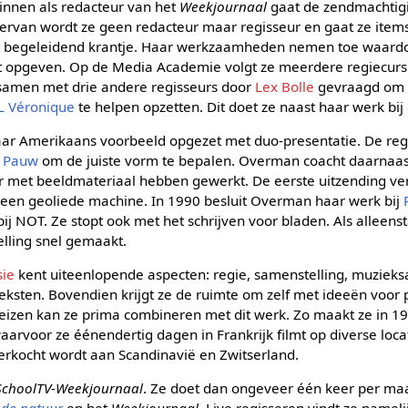
nnen als redacteur van het
Weekjournaal
gaat de zendmachtig
hiervan wordt ze geen redacteur maar regisseur en gaat ze it
het begeleidend krantje. Haar werkzaamheden nemen toe waardo
opgeven. Op de Media Academie volgt ze meerdere regiecursu
 samen met drie andere regisseurs door
Lex Bolle
gevraagd om 
L Véronique
te helpen opzetten. Dit doet ze naast haar werk bij
ar Amerikaans voorbeeld opgezet met duo-presentatie. De reg
n Pauw
om de juiste vorm te bepalen. Overman coacht daarnaas
der met beeldmateriaal hebben gewerkt. De eerste uitzending ve
et een geoliede machine. In 1990 besluit Overman haar werk bij
t bij NOT. Ze stopt ook met het schrijven voor bladen. Als allee
elling snel gemaakt.
sie
kent uiteenlopende aspecten: regie, samenstelling, muzieks
teksten. Bovendien krijgt ze de ruimte om zelf met ideeën voor
eizen kan ze prima combineren met dit werk. Zo maakt ze in 19
arvoor ze éénendertig dagen in Frankrijk filmt op diverse locat
rkocht wordt aan Scandinavië en Zwitserland.
SchoolTV-Weekjournaal
. Ze doet dan ongeveer één keer per maa