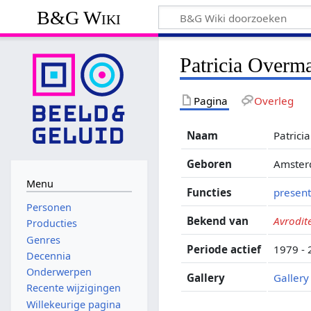
B&G Wiki
Patricia Overm
Pagina
Overleg
Naam
Patric
Geboren
Amster
Menu
Functies
present
Personen
Bekend van
Avrodit
Producties
Genres
Periode actief
1979 -
Decennia
Onderwerpen
Gallery
Gallery
Recente wijzigingen
Willekeurige pagina