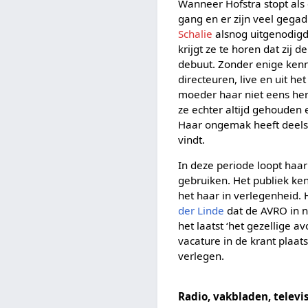
Wanneer Hofstra stopt als 
gang en er zijn veel gegad
Schalie
alsnog uitgenodigd
krijgt ze te horen dat zij
debuut. Zonder enige kenn
directeuren, live en uit h
moeder haar niet eens herk
ze echter altijd gehouden 
Haar ongemak heeft deels 
vindt.
In deze periode loopt haa
gebruiken. Het publiek ke
het haar in verlegenheid. H
der Linde
dat de AVRO in n
het laatst ‘het gezellige 
vacature in de krant plaa
verlegen.
Radio, vakbladen, televi