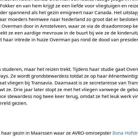
j Fokker en van hem krijgt ze een liefde voor vliegtuigen en rei
nder spannend als het gezin emigreert naar Canada. Het uitstapj
 haar moeders heimwee naar Nederland zo groot dat er besloten
t Overman door in Amstelveen, waar ze via de draadomroep ke
 ze een aardige mevrouw in de buurt bij wie ze de kinderuitz
oet haar intrede in huize Overman pas rond de dood van preside
s studeren, maar het reizen trekt. Tijdens haar studie gaat Ov
rways. Ze wordt grondstewardess totdat ze op haar éénentwintig
aat vliegen bij Transavia. Daarnaast is ze secretaresse van Tran
ouwt ze. Drie jaar later stopt ze met het vliegen vanwege de geb
nce stewardess nog twee keer terug, omdat ze het leuk werk vin
ereld gezien.
t haar gezin in Maarssen waar ze AVRO-omroepster
Ilona Hofst