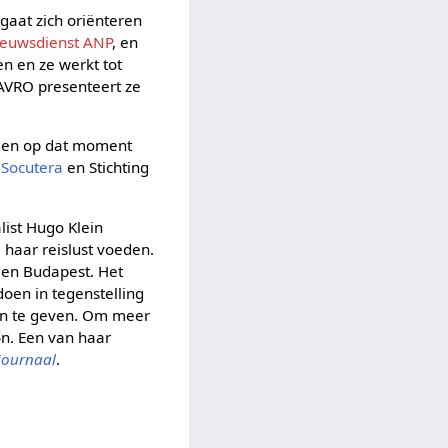
gaat zich oriënteren
ieuwsdienst ANP
, en
n en ze werkt tot
 AVRO presenteert ze
rgen op dat moment
r
Socutera
en Stichting
list Hugo Klein
 haar reislust voeden.
 en Budapest. Het
 doen in tegenstelling
jven te geven. Om meer
on. Een van haar
journaal
.