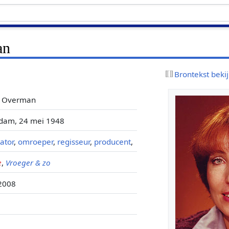
an
Brontekst beki
ia Overman
dam, 24 mei 1948
ator
,
omroeper
,
regisseur
,
producent
,
e
,
Vroeger & zo
 2008