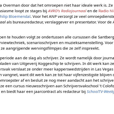
cia Overman door dat het omroepen niet haar ideale werk is. Ze 
siasme loopt ze stages bij
AVRO’s Radiojournaal
en de
Radio N
hilip Bloemendal
. Voor het ANP verzorgt ze veel omroepdienste
aal
als bureauredacteur, verslaggever en presentator. Voor de
en te houden volgt ze ondertussen alle cursussen die Santbe
erviewtechniek, scenarioschrijven en muzieksamenstelling. Voo
e aangrijpende wervingsfilmpjes die ze zelf inspreekt.
eriode aan de slag als schrijver. Ze wordt namelijk door journa
den van Uitgeverij Koggeschip te schrijven. In dit werk kan ze
ersvak verslaat ze onder meer kapperswedstrijden in Las Vegas
en vangnet, want dit werk kan ze tot haar vijfenzestigste blijven
ze omroepster af en besluit ze nog meer aandacht aan het schri
 ze een cursus nieuwsschrijven aan Schrijversvakschool ’t Colof
S
en biedt haar een jaarcontract als redacteur bij
SchoolTV-Week