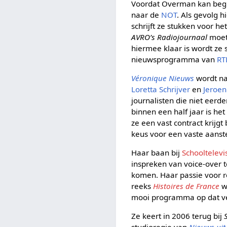
Voordat Overman kan begi
naar de
NOT
. Als gevolg 
schrijft ze stukken voor 
AVRO’s Radiojournaal
moet 
hiermee klaar is wordt ze
nieuwsprogramma van
RT
Véronique Nieuws
wordt na
Loretta Schrijver
en
Jeroe
journalisten die niet eer
binnen een half jaar is h
ze een vast contract krijg
keus voor een vaste aanst
Haar baan bij
Schooltelevi
inspreken van voice-over 
komen. Haar passie voor r
reeks
Histoires de France
wa
mooi programma op dat ve
Ze keert in 2006 terug bij