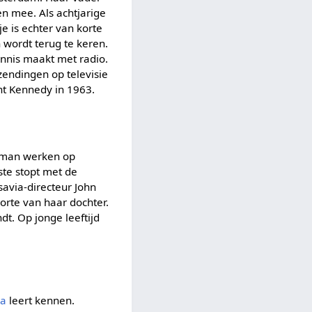
zen mee. Als achtjarige
e is echter van korte
 wordt terug te keren.
nnis maakt met radio.
endingen op televisie
nt Kennedy in 1963.
erman werken op
ste stopt met de
savia-directeur John
oorte van haar dochter.
dt. Op jonge leeftijd
ra
leert kennen.