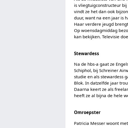
is vliegtuigconstructeur bi
vindt ze het dan ook bijzo
duur, want na een jaar is
Haar verdere jeugd breng
Op woensdagmiddag bezoekt
kan bekijken. Televisie d
Stewardess
Na de hbs-a gaat ze Engel
Schiphol, bij Schreiner Ai
studie en als stewardess g
Blok. In datzelfde jaar tr
Daarna keert ze als freela
heeft ze al bijna de hele w
Omroepster
Patricia Messer woont me