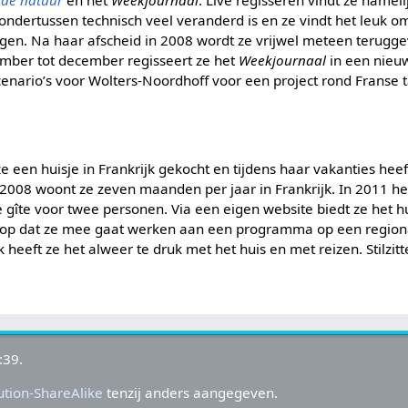
 de natuur
en het
Weekjournaal
. Live regisseren vindt ze nameli
 ondertussen technisch veel veranderd is en ze vindt het leuk 
jgen. Na haar afscheid in 2008 wordt ze vrijwel meteen terug
tember tot december regisseert ze het
Weekjournaal
in een nieuw
cenario’s voor Wolters-Noordhoff voor een project rond Franse t
ze een huisje in Frankrijk gekocht en tijdens haar vakanties hee
 2008 woont ze zeven maanden per jaar in Frankrijk. In 2011 he
îte voor twee personen. Via een eigen website biedt ze het hu
 erop dat ze mee gaat werken aan een programma op een region
 heeft ze het alweer te druk met het huis en met reizen. Stilzit
:39.
tion-ShareAlike
tenzij anders aangegeven.