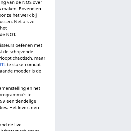
ing van de NOS over
ems maken. Bovendien
or ze het werk bij
ssen. Net als ze
het
 de NOT.
isseurs oefenen met
t de schrijvende
rloopt chaotisch, maar
RTL
te staken omdat
nstaande moeder is de
amenstelling en het
 programma’s te
99 een tiendelige
ies. Het levert een
nd de live