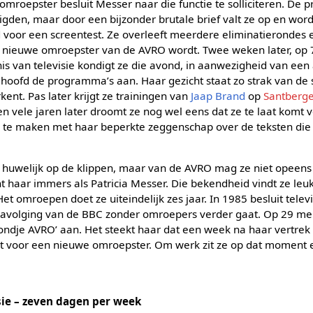
omroepster besluit Messer naar die functie te solliciteren. De p
igden, maar door een bijzonder brutale brief valt ze op en wor
 voor een screentest. Ze overleeft meerdere eliminatierondes 
 de nieuwe omroepster van de AVRO wordt. Twee weken later, op 7
is van televisie kondigt ze die avond, in aanwezigheid van een
et hoofd de programma’s aan. Haar gezicht staat zo strak van de
ent. Pas later krijgt ze trainingen van
Jaap Brand
op
Santberg
en vele jaren later droomt ze nog wel eens dat ze te laat komt
te maken met haar beperkte zeggenschap over de teksten die 
r huwelijk op de klippen, maar van de AVRO mag ze niet opeen
nt haar immers als Patricia Messer. Die bekendheid vindt ze le
et omroepen doet ze uiteindelijk zes jaar. In 1985 besluit telev
avolging van de BBC zonder omroepers verder gaat. Op 29 mei
avondje AVRO’ aan. Het steekt haar dat een week na haar vertre
tst voor een nieuwe omroepster. Om werk zit ze op dat moment 
sie – zeven dagen per week