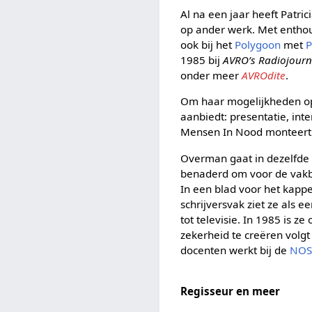
Al na een jaar heeft Patri
op ander werk. Met enthou
ook bij het
Polygoon
met
P
1985 bij
AVRO’s Radiojourn
onder meer
AVROdite
.
Om haar mogelijkheden op
aanbiedt: presentatie, int
Mensen In Nood monteert z
Overman gaat in dezelfde p
benaderd om voor de vakbla
In een blad voor het kapp
schrijversvak ziet ze als e
tot televisie. In 1985 is 
zekerheid te creëren volgt
docenten werkt bij de
NO
Regisseur en meer