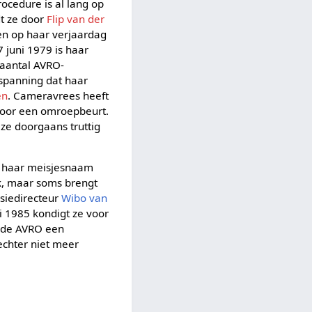
rocedure is al lang op
dt ze door
Flip van der
en op haar verjaardag
 juni 1979 is haar
 aantal AVRO-
 spanning dat haar
en
. Cameravrees heeft
 voor een omroepbeurt.
ze doorgaans truttig
s haar meisjesnaam
uk, maar soms brengt
isiedirecteur
Wibo van
 1985 kondigt ze voor
k de AVRO een
echter niet meer