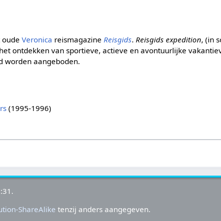
t oude
Veronica
reismagazine
Reisgids
.
Reisgids expedition
, (in
p het ontdekken van sportieve, actieve en avontuurlijke vakantie
nd worden aangeboden.
rs
(1995-1996)
:31.
tion-ShareAlike
tenzij anders aangegeven.