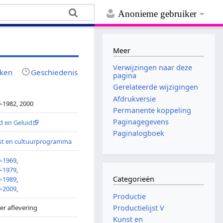
Anonieme gebruiker
Meer
Verwijzingen naar deze
jken
Geschiedenis
pagina
Gerelateerde wijzigingen
Afdrukversie
-1982, 2000
Permanente koppeling
Paginagegevens
d en Geluid
Paginalogboek
st en cultuurprogramma
-1969
,
-1979
,
Categorieën
-1989
,
-2009
,
Productie
per aflevering
Productielijst V
Kunst en