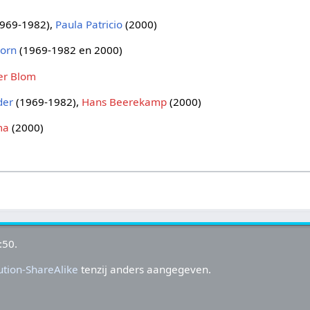
969-1982),
Paula Patricio
(2000)
oorn
(1969-1982 en 2000)
er Blom
der
(1969-1982),
Hans Beerekamp
(2000)
ma
(2000)
:50.
tion-ShareAlike
tenzij anders aangegeven.