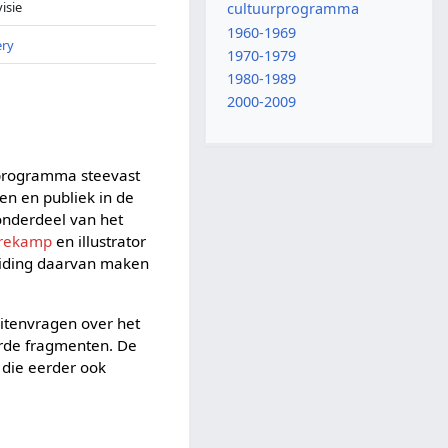
visie
cultuurprogramma
1960-1969
ery
1970-1979
1980-1989
2000-2009
n programma steevast
en en publiek in de
 onderdeel van het
rekamp
en illustrator
leiding daarvan maken
itenvragen over het
erde fragmenten. De
die eerder ook