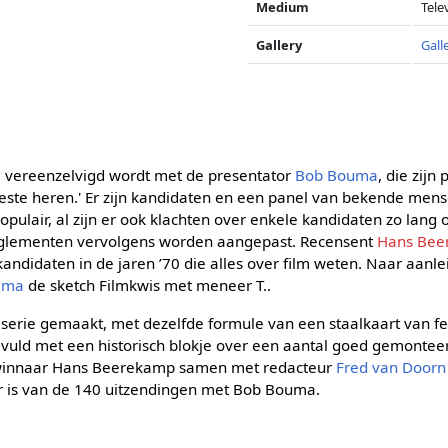
Medium
Tele
Gallery
Gall
e vereenzelvigd wordt met de presentator
Bob Bouma
, die zij
beste heren.' Er zijn kandidaten en een panel van bekende mens
pulair, al zijn er ook klachten over enkele kandidaten zo lang
eglementen vervolgens worden aangepast. Recensent
Hans Bee
kandidaten in de jaren ’70 die alles over film weten. Naar aan
ema
de sketch Filmkwis met meneer T..
serie gemaakt, met dezelfde formule van een staalkaart van fe
vuld met een historisch blokje over een aantal goed gemonte
winnaar Hans Beerekamp samen met redacteur
Fred van Doorn
r is van de 140 uitzendingen met Bob Bouma.