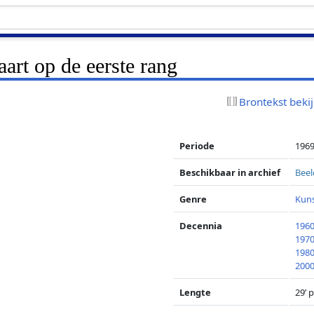
aart op de eerste rang
Brontekst beki
Periode
1969
Beschikbaar in archief
Beel
Genre
Kun
Decennia
1960
1970
1980
2000
Lengte
29’ 