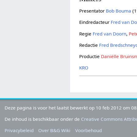
Presentator
Bob Bouma
(1
Eindredacteur
Fred van D
Regie
Fred van Doorn
,
Pet
Redactie
Fred Bredschney
Productie
Daniëlle Bruins
KRO
Deze pagina is voor het laatst bewerkt op 10 feb 2012 om 08
De inhoud is beschikbaar onder de
Creative Commons Attribu
Privacybeleid
Over B&G Wiki
Voorbehoud