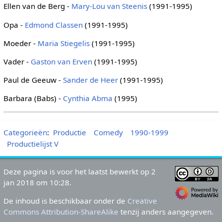
Ellen van de Berg -
Mary-Lou van Steenis
(1991-1995)
Opa -
Edmond Classen
(1991-1995)
Moeder -
Maria Stiegelis
(1991-1995)
Vader -
Gaston van Erven
(1991-1995)
Paul de Geeuw -
Sander de Heer
(1991-1995)
Barbara (Babs) -
Cynthia Abma
(1995)
Categorieën
:
Productie
Comedy
1990-1999
Productielijst V
Deze pagina is voor het laatst bewerkt op 2
jan 2018 om 10:28.
De inhoud is beschikbaar onder de
Creative
Commons Attribution-ShareAlike
tenzij anders aangegeven.