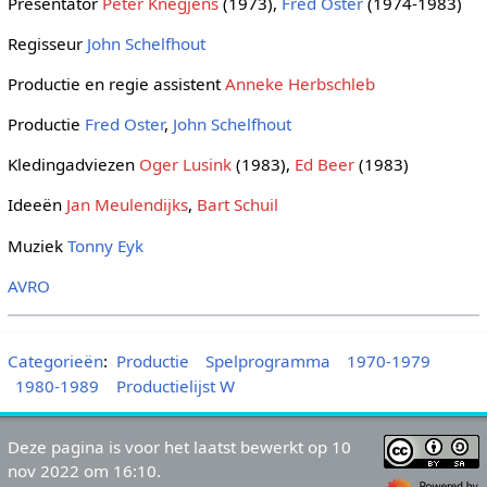
Presentator
Peter Knegjens
(1973),
Fred Oster
(1974-1983)
Regisseur
John Schelfhout
Productie en regie assistent
Anneke Herbschleb
Productie
Fred Oster
,
John Schelfhout
Kledingadviezen
Oger Lusink
(1983),
Ed Beer
(1983)
Ideeën
Jan Meulendijks
,
Bart Schuil
Muziek
Tonny Eyk
AVRO
Categorieën
:
Productie
Spelprogramma
1970-1979
1980-1989
Productielijst W
Deze pagina is voor het laatst bewerkt op 10
nov 2022 om 16:10.