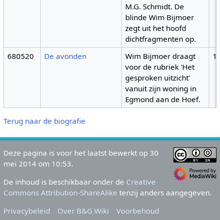
M.G. Schmidt. De
blinde Wim Bijmoer
zegt uit het hoofd
dichtfragmenten op.
680520
De avonden
Wim Bijmoer draagt
1
voor de rubriek 'Het
gesproken uitzicht'
vanuit zijn woning in
Egmond aan de Hoef.
Terug naar de biografie
Deze pagina is voor het laatst bewerkt op 30
mei 2014 om 10:53.
De inhoud is beschikbaar onder de
Creative
Commons Attribution-ShareAlike
tenzij anders aangegeven.
Privacybeleid
Over B&G Wiki
Voorbehoud