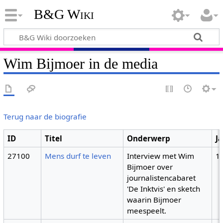
B&G Wiki
Wim Bijmoer in de media
Terug naar de biografie
ID
Titel
Onderwerp
J
27100
Mens durf te leven
Interview met Wim
1
Bijmoer over
journalistencabaret
'De Inktvis' en sketch
waarin Bijmoer
meespeelt.