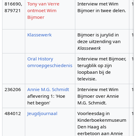
816690,
Tony van Verre
Interview met Wim
1
879721
ontmoet Wim
Bijmoer in twee delen.
Bijmoer
Klassewerk
Bijmoer is jurylid in
1
deze uitzending van
Klassewerk
Oral History
Interview met Bijmoer,
1
omroepgeschiedenis
terugblik op zijn
loopbaan bij de
televisie.
236206
Annie M.G. Schmidt
Interview met Wim
1
aflevering 1: 'Hoe
Bijmoer over Annie
het begon'
M.G. Schmidt.
484012
Jeugdjournaal
Voorleesdag in
1
Kinderboekenmuseum
Den Haag als
eerbetoon aan Annie