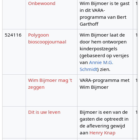
Onbewoond
Wim Bijmoer is te gast
1
in dit VARA-
programma van Bert
Garthoff
524116
Polygoon
Wim Bijmoer laat de
1
bioscoopjournaal
door hem ontworpen
kinderpostzegels
(gebaseerd op versjes
van
Annie M.G.
Schmidt
) zien.
Wim Bijmoer mag 't
VARA-programma met
1
zeggen
Wim Bijmoer
Dit is uw leven
Bijmoer is een van de
1
gasten die optreedt in
de aflevering gewijd
aan
Henry Knap