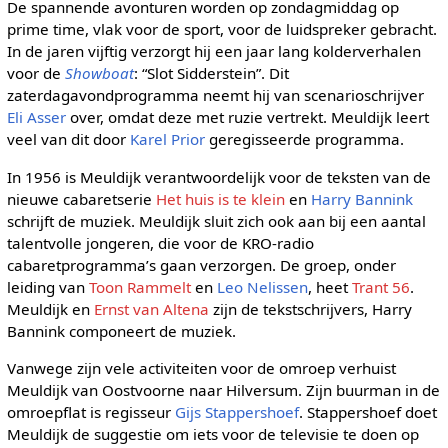
De spannende avonturen worden op zondagmiddag op
prime time, vlak voor de sport, voor de luidspreker gebracht.
In de jaren vijftig verzorgt hij een jaar lang kolderverhalen
voor de
Showboat
: “Slot Sidderstein”. Dit
zaterdagavondprogramma neemt hij van scenarioschrijver
Eli Asser
over, omdat deze met ruzie vertrekt. Meuldijk leert
veel van dit door
Karel Prior
geregisseerde programma.
In 1956 is Meuldijk verantwoordelijk voor de teksten van de
nieuwe cabaretserie
Het huis is te klein
en
Harry Bannink
schrijft de muziek. Meuldijk sluit zich ook aan bij een aantal
talentvolle jongeren, die voor de KRO-radio
cabaretprogramma’s gaan verzorgen. De groep, onder
leiding van
Toon Rammelt
en
Leo Nelissen
, heet
Trant 56
.
Meuldijk en
Ernst van Altena
zijn de tekstschrijvers, Harry
Bannink componeert de muziek.
Vanwege zijn vele activiteiten voor de omroep verhuist
Meuldijk van Oostvoorne naar Hilversum. Zijn buurman in de
omroepflat is regisseur
Gijs Stappershoef
. Stappershoef doet
Meuldijk de suggestie om iets voor de televisie te doen op