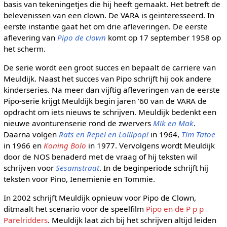
basis van tekeningetjes die hij heeft gemaakt. Het betreft de
belevenissen van een clown. De VARA is geïnteresseerd. In
eerste instantie gaat het om drie afleveringen. De eerste
aflevering van
Pipo de clown
komt op 17 september 1958 op
het scherm.
De serie wordt een groot succes en bepaalt de carriere van
Meuldijk. Naast het succes van Pipo schrijft hij ook andere
kinderseries. Na meer dan vijftig afleveringen van de eerste
Pipo-serie krijgt Meuldijk begin jaren ’60 van de VARA de
opdracht om iets nieuws te schrijven. Meuldijk bedenkt een
nieuwe avonturenserie rond de zwervers
Mik en Mak
.
Daarna volgen
Rats en Repel en Lollipop!
in 1964,
Tim Tatoe
in 1966 en
Koning Bolo
in 1977. Vervolgens wordt Meuldijk
door de NOS benaderd met de vraag of hij teksten wil
schrijven voor
Sesamstraat
. In de beginperiode schrijft hij
teksten voor Pino, Ienemienie en Tommie.
In 2002 schrijft Meuldijk opnieuw voor Pipo de Clown,
ditmaalt het scenario voor de speelfilm
Pipo en de P p p
Parelridders
. Meuldijk laat zich bij het schrijven altijd leiden