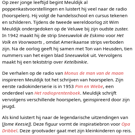
Op zeer jonge leeftijd begint Meuldijk al
poppenkastvoorstellingen en luistert hij veel naar de radio
(hoorspelen). Hij volgt de handelsschool en cursus tekenen
en schilderen. Tijdens de tweede wereldoorlog zit Wim
Meuldijk ondergedoken op de Veluwe bij zijn oudste zuster.
In 1942 maakt hij de strip
Sneeuwvlok de Eskimo
voor
Het
Volk en Voorwaarts
, omdat Amerikaanse strips verboden
zijn. Na de oorlog geeft hij samen met Ton van Heusden, tien
nummers van het eigen blad
Sneeuwvlok
uit. Vervolgens
maakt hij een tekststrip over
Ketelbinkie
.
De verhalen op de radio van
Monus de man van de maan
inspireren Meuldijk tot het schrijven van hoorspelen. Zijn
eerste radiokinderserie is in 1953
Pim en Wiebe
, een
onderdeel van
Het radioprentenboek
. Meuldijk schrijft
vervolgens verschillende hoorspelen, geinspireerd door zijn
jeugd.
Als kind luistert hij naar de legendarische uitzendingen van
[
[ome Keesie]]
. Deze figuur vormt de inspiratiebron voor
Opa
Dribbel
. Deze grootvader gaat met zijn kleinkinderen op reis.