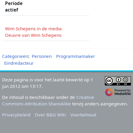
Periode
actief
Wim Schepens in de media
Oeuvre van Wim Schepens
Categorieën
:
Personen
Programmamaker
Eindredacteur
Deze pagina is voor het laatst bewerkt op 1
jun 2012 om 13:17.
De inhoud is beschikbaar onder de
Creative
Commons Attribution-ShareAlike
tenzij anders aangegeven.
Privacybeleid
Over B&G Wiki
Voorbehoud