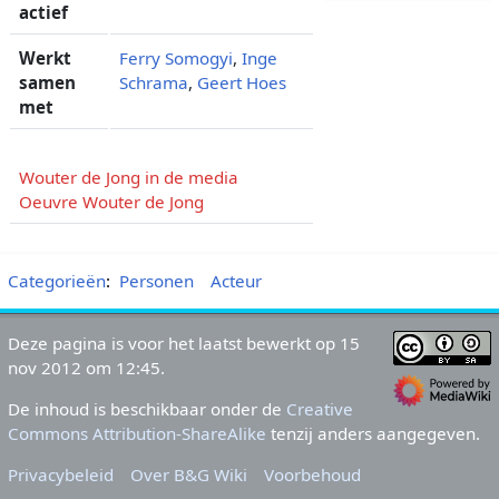
actief
Werkt
Ferry Somogyi
,
Inge
samen
Schrama
,
Geert Hoes
met
Wouter de Jong in de media
Oeuvre Wouter de Jong
Categorieën
:
Personen
Acteur
Deze pagina is voor het laatst bewerkt op 15
nov 2012 om 12:45.
De inhoud is beschikbaar onder de
Creative
Commons Attribution-ShareAlike
tenzij anders aangegeven.
Privacybeleid
Over B&G Wiki
Voorbehoud