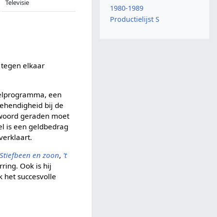
Televisie
1980-1989
Productielijst S
 tegen elkaar
spelprogramma, een
behendigheid bij de
d woord geraden moet
el is een geldbedrag
verklaart.
Stiefbeen en zoon
,
't
ring. Ook is hij
k het succesvolle