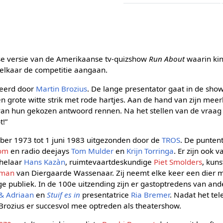
se versie van de Amerikaanse tv-quizshow
Run About
waarin ki
 elkaar de competitie aangaan.
eerd door
Martin Brozius
. De lange presentator gaat in de show
n grote witte strik met rode hartjes. Aan de hand van zijn me
van hun gekozen antwoord rennen. Na het stellen van de vraag v
t!”
ber 1973 tot 1 juni 1983 uitgezonden door de
TROS
. De puntent
oom
en radio deejays
Tom Mulder
en
Krijn Torringa
. Er zijn ook 
chelaar
Hans Kazàn
, ruimtevaartdeskundige
Piet Smolders
, kun
wman
van Diergaarde Wassenaar. Zij neemt elke keer een dier m
ge publiek. In de 100e uitzending zijn er gastoptredens van an
 & Adriaan
en
Stuif es in
presentatrice
Ria Bremer
. Nadat het te
in Brozius er succesvol mee optreden als theatershow.