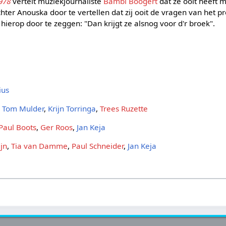
1978
vertelt muziekjournaliste
Bambi Boogert
dat ze ooit heeft
dochter Anouska door te vertellen dat zij ooit de vragen van het
 hierop door te zeggen: "Dan krijgt ze alsnog voor d'r broek".
ius
,
Tom Mulder
,
Krijn Torringa
,
Trees Ruzette
Paul Boots
,
Ger Roos
,
Jan Keja
ijn
,
Tia van Damme
,
Paul Schneider
,
Jan Keja