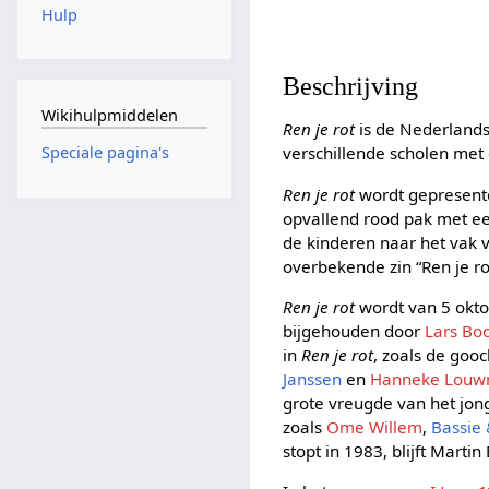
Hulp
Beschrijving
Wikihulpmiddelen
Ren je rot
is de Nederland
verschillende scholen met
Speciale pagina's
Ren je rot
wordt gepresent
opvallend rood pak met ee
de kinderen naar het vak 
overbekende zin “Ren je ro
Ren je rot
wordt van 5 okto
bijgehouden door
Lars B
in
Ren je rot
, zoals de goo
Janssen
en
Hanneke Lou
grote vreugde van het jon
zoals
Ome Willem
,
Bassie
stopt in 1983, blijft Mart