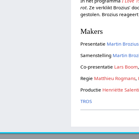
In het programma
I Love 
rot
. Ze verklikt Brozius’ 
gestolen. Brozius reageert
Makers
Presentatie
Martin Brozius
Samenstelling
Martin Broz
Co-presentatie
Lars Boom
Regie
Matthieu Rogmans
,
Productie
Henriëtte Salent
TROS