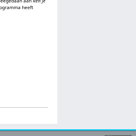
 meegedaan aan
Ren je
 programma heeft