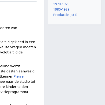
1970-1979
1980-1989
Productielijst R
nderen van
 altijd gekleed in een
erkeuze vragen moeten
olgt altijd de
elling wordt
vaste gasten aanwezig
stkenner
Pierre
ee naar de studio tot
dere kinderhelden
levisieprogramma