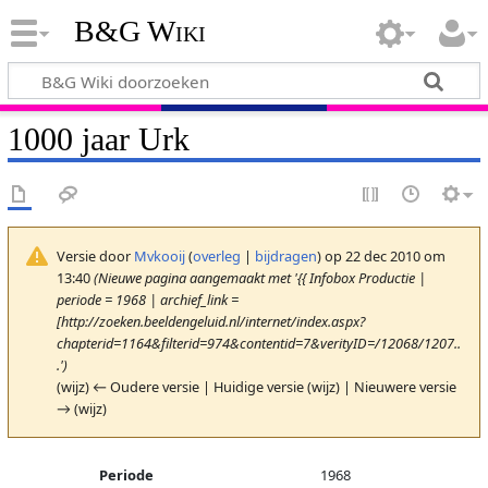
B&G Wiki
1000 jaar Urk
Versie door
Mvkooij
(
overleg
|
bijdragen
)
op 22 dec 2010 om
13:40
(Nieuwe pagina aangemaakt met '{{ Infobox Productie |
periode = 1968 | archief_link =
[http://zoeken.beeldengeluid.nl/internet/index.aspx?
chapterid=1164&filterid=974&contentid=7&verityID=/12068/1207..
.')
(wijz) ← Oudere versie | Huidige versie (wijz) | Nieuwere versie
→ (wijz)
Periode
1968